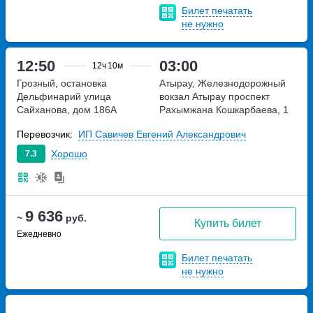
Билет печатать
не нужно
12:50
03:00
12ч
10м
Грозный, остановка
Атырау, Железнодорожный
Дельфинарий
улица
вокзал Атырау
проспект
Сайханова, дом 186А
Рахымжана Кошкарбаева, 1
Перевозчик:
ИП Савичев Евгений Александрович
Хорошо
7.3
9 636
~
руб.
Купить билет
Ежедневно
Билет печатать
не нужно