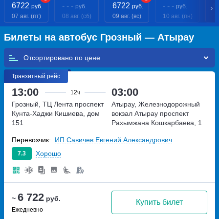
6722
- - -
6722
- - -
6
руб.
руб.
руб.
руб.
07 авг. (пт)
08 авг. (сб)
09 авг. (вс)
10 авг. (пн)
11
Билеты на автобус Грозный — Атырау
Отсортировано по
Транзитный рейс
13:00
03:00
12ч
Грозный, ТЦ Лента
проспект
Атырау, Железнодорожный
Кунта-Хаджи Кишиева, дом
вокзал Атырау
проспект
151
Рахымжана Кошкарбаева, 1
Перевозчик:
ИП Савичев Евгений Александрович
Хорошо
7.3
6 722
~
руб.
Купить билет
Ежедневно