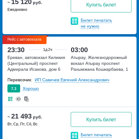
15 120
~
руб.
Купить билет
Ежедневно
Билет печатать
не нужно
Рейс с автовокзала
23:30
03:00
1д
2ч
Ереван, автовокзал Киликия
Атырау, Железнодорожный
(Центральный)
проспект
вокзал Атырау
проспект
Адмирала Исакова, дом 6
Рахымжана Кошкарбаева, 1
Перевозчик:
ИП Савичев Евгений Александрович
Хорошо
7.3
21 493
~
руб.
Купить билет
Вт, Ср, Пт, Сб, Вс
Билет печатать