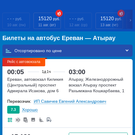
- - -
15120
- - -
15120
2
руб.
руб.
руб.
руб.
10 авг. (пн)
11 авг. (вт)
12 авг. (ср)
13 авг. (чт)
14
Билеты на автобус Ереван — Атырау
Отсортировано по
Рейс с автовокзала
00:05
03:00
1д
1ч
Ереван, автовокзал Киликия
Атырау, Железнодорожный
(Центральный)
проспект
вокзал Атырау
проспект
Адмирала Исакова, дом 6
Рахымжана Кошкарбаева, 1
Перевозчик:
ИП Савичев Евгений Александрович
Хорошо
7.3