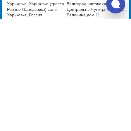
Харьковка, Харьковка (трасса
Волгоград, автовокзал
Ровное-Палласовка)
село
Центральный
улица Михаила
Харьковка, Россия
Балонина,дом 11
Перевозчик:
ИП Атавова Р.В.
Превосходно
9.3
2 239
~
руб.
Купить билет
Ежедневно
Отзывы о Unitiki