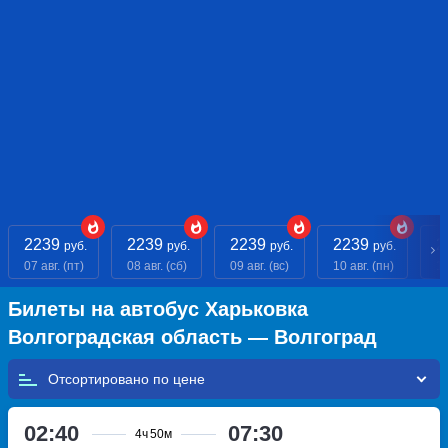
2239
2239
2239
2239
2
руб.
руб.
руб.
руб.
07 авг. (пт)
08 авг. (сб)
09 авг. (вс)
10 авг. (пн)
11
Билеты на автобус Харьковка
Волгоградская область — Волгоград
Отсортировано по
02:40
07:30
4ч
50м