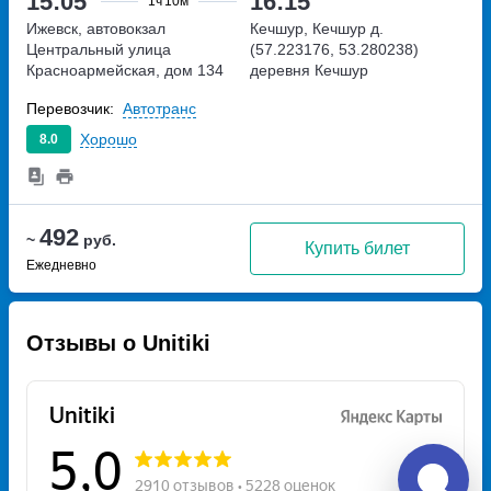
15:05
16:15
1ч
10м
Ижевск, автовокзал
Кечшур, Кечшур д.
Центральный
улица
(57.223176, 53.280238)
Красноармейская, дом 134
деревня Кечшур
Перевозчик:
Автотранс
Хорошо
8.0
492
~
руб.
Купить билет
Ежедневно
Отзывы о Unitiki