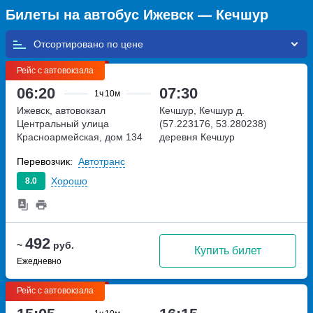
Билеты на автобус Ижевск — Кечшур
Отсортировано по
Рейс с автовокзала
06:20
07:30
1ч
10м
Ижевск, автовокзал
Кечшур, Кечшур д.
Центральный
улица
(57.223176, 53.280238)
Красноармейская, дом 134
деревня Кечшур
Перевозчик:
Автотранс
Хорошо
8.0
492
~
руб.
Купить билет
Ежедневно
Рейс с автовокзала