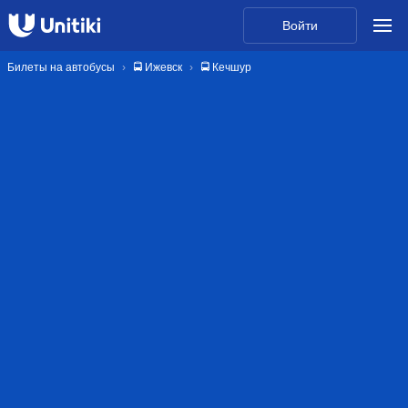
Войти
Билеты на автобусы
🚍 Ижевск
🚍 Кечшур