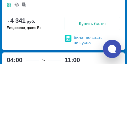
4 341
~
руб.
Купить билет
Ежедневно, кроме Вт
Билет печатать
не нужно
04:00
11:00
6ч
Ижевск, ТЦ Европа
улица
Уфа, кассовый пункт
Сивкова, дом 150
Аэропорт Уфа
село
Булгаково, улица Аэропорт,
владение 1
Перевозчик:
ИЖТРАНСФЕР
Очень хорошо
8.3
4 448
~
руб.
Купить билет