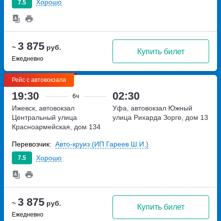
Хорошо
7.5
3 875
~
руб.
Купить билет
Ежедневно
Рейс с автовокзала
19:30
02:30
6ч
Ижевск, автовокзал
Уфа, автовокзал Южный
Центральный
улица
улица Рихарда Зорге, дом 13
Красноармейская, дом 134
Перевозчик:
Авто-круиз (ИП Гареев Ш.И.)
Хорошо
7.5
3 875
~
руб.
Купить билет
Ежедневно