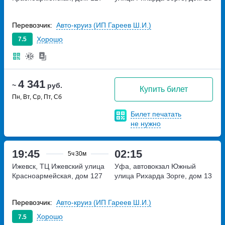
Перевозчик:
Авто-круиз (ИП Гареев Ш.И.)
Хорошо
7.5
4 341
~
руб.
Купить билет
Пн, Вт, Ср, Пт, Сб
Билет печатать
не нужно
19:45
02:15
5ч
30м
Ижевск, ТЦ Ижевский
улица
Уфа, автовокзал Южный
Красноармейская, дом 127
улица Рихарда Зорге, дом 13
Перевозчик:
Авто-круиз (ИП Гареев Ш.И.)
Хорошо
7.5