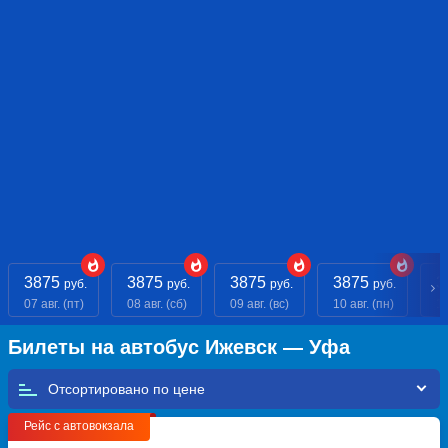
3875
3875
3875
3875
3
руб.
руб.
руб.
руб.
07 авг. (пт)
08 авг. (сб)
09 авг. (вс)
10 авг. (пн)
11
Билеты на автобус Ижевск — Уфа
Отсортировано по
Рейс с автовокзала