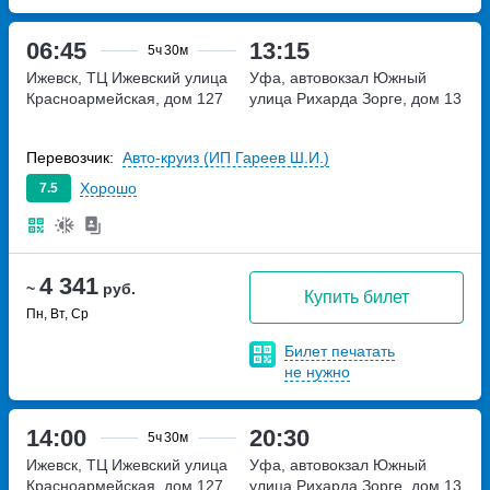
06:45
13:15
5ч
30м
Ижевск, ТЦ Ижевский
улица
Уфа, автовокзал Южный
Красноармейская, дом 127
улица Рихарда Зорге, дом 13
Перевозчик:
Авто-круиз (ИП Гареев Ш.И.)
Хорошо
7.5
4 341
~
руб.
Купить билет
Пн, Вт, Ср
Билет печатать
не нужно
14:00
20:30
5ч
30м
Ижевск, ТЦ Ижевский
улица
Уфа, автовокзал Южный
Красноармейская, дом 127
улица Рихарда Зорге, дом 13