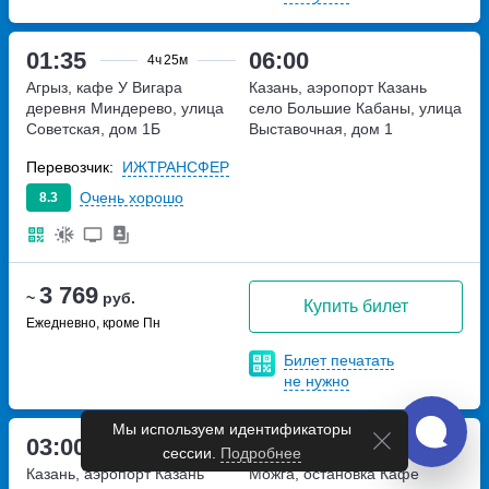
01:35
06:00
4ч
25м
Агрыз, кафе У Вигара
Казань, аэропорт Казань
деревня Миндерево, улица
село Большие Кабаны, улица
Советская, дом 1Б
Выставочная, дом 1
Перевозчик:
ИЖТРАНСФЕР
Очень хорошо
8.3
3 769
~
руб.
Купить билет
Ежедневно, кроме Пн
Билет печатать
не нужно
Мы используем идентификаторы
03:00
09:15
5ч
15м
сессии.
Подробнее
Казань, аэропорт Казань
Можга, остановка Кафе