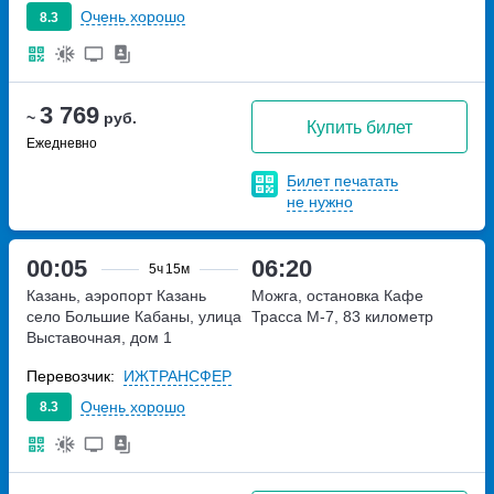
Очень хорошо
8.3
3 769
~
руб.
Купить билет
Ежедневно
Билет печатать
не нужно
00:05
06:20
5ч
15м
Казань, аэропорт Казань
Можга, остановка Кафе
село Большие Кабаны, улица
Трасса М-7, 83 километр
Выставочная, дом 1
Перевозчик:
ИЖТРАНСФЕР
Очень хорошо
8.3