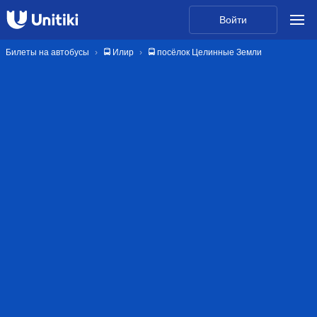
Войти
Билеты на автобусы
🚍 Илир
🚍 посёлок Целинные Земли