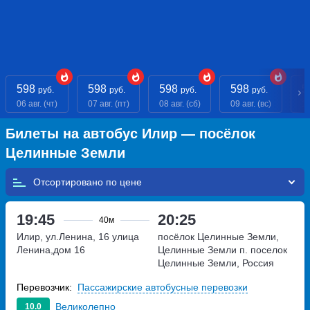
598
598
598
598
5
руб.
руб.
руб.
руб.
06 авг. (чт)
07 авг. (пт)
08 авг. (сб)
09 авг. (вс)
10
Билеты на автобус Илир — посёлок
Целинные Земли
Отсортировано по
19:45
20:25
40м
Илир, ул.Ленина, 16
улица
посёлок Целинные Земли,
Ленина,дом 16
Целинные Земли п.
поселок
Целинные Земли, Россия
Перевозчик:
Пассажирские автобусные перевозки
Великолепно
10.0