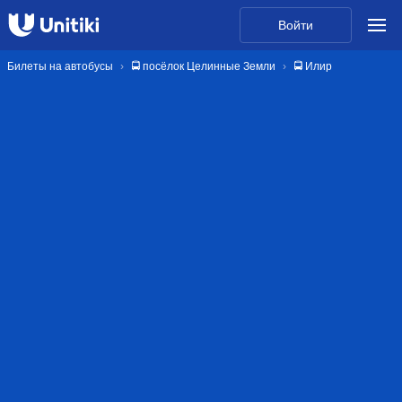
Войти
Билеты на автобусы
🚍 посёлок Целинные Земли
🚍 Илир