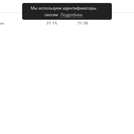
Мы используем идентификаторы
сессии.
Подробнее
но
21:15
21:35
но
21:15
21:35
но
21:15
21:35
но
21:35