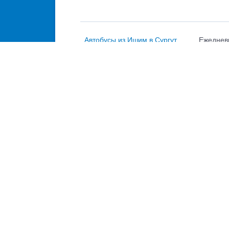
Автобусы из Ишим в Сургут
Ежеднев
Автобусы из Ишим в
Ежеднев
Нефтеюганск
Автобусы из Ишим в Тобольск
Ежеднев
Автобусы из Ишим в Ханты-
Ежеднев
Мансийск