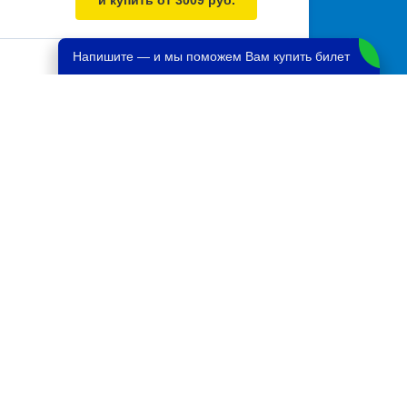
и купить от 3009 руб.
Напишите — и мы поможем Вам купить билет
Выбрать дату
и купить от 8570 руб.
Выбрать дату
и купить от 8570 руб.
Выбрать дату
и купить от 3921 руб.
Выбрать дату
и купить от 6108 руб.