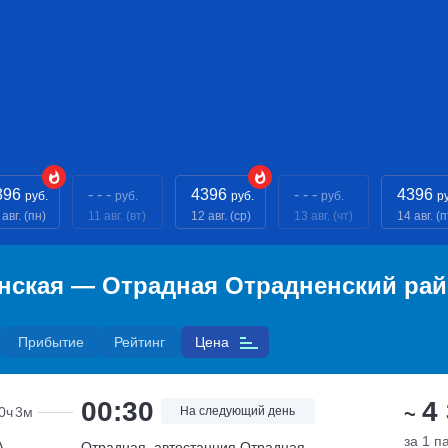
396
- - -
4396
- - -
4396
руб.
руб.
руб.
руб.
р
 авг. (пн)
11 авг. (вт)
12 авг. (ср)
13 авг. (чт)
14 авг. (п
инская — Отрадная Отрадненский ра
Прибытие
Рейтинг
Цена
00:30
4
~
0ч
3м
На следующий день
за 1 п
А
Отрадная, автостанция Отрадная