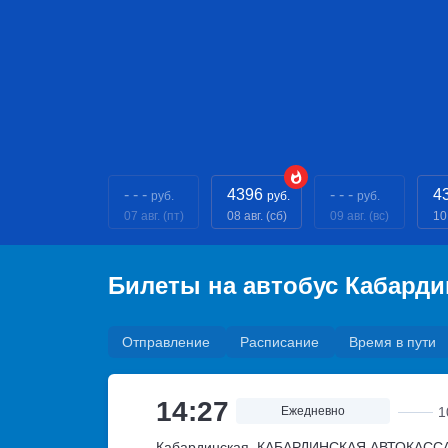
- - -
4396
- - -
4
руб.
руб.
руб.
07 авг. (пт)
08 авг. (сб)
09 авг. (вс)
10
Билеты на автобус Кабард
Отправление
Расписание
Время в пути
14:27
Ежедневно
1
Кабардинская, КАБАРДИНСКАЯ АВТОКАСС