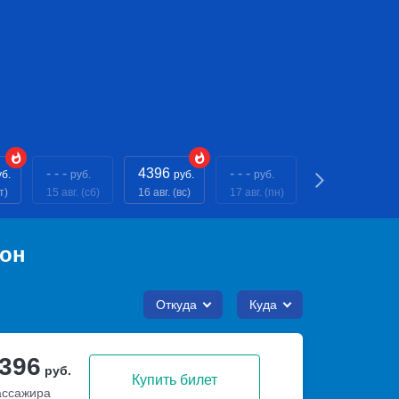
- - -
4396
- - -
4396
уб.
руб.
руб.
руб.
руб.
т)
15 авг. (сб)
16 авг. (вс)
17 авг. (пн)
18 авг. (вт)
йон
Откуда
Куда
 396
руб.
Купить билет
ассажира