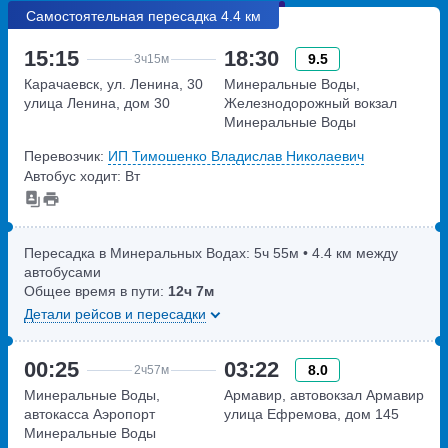
Самостоятельная пересадка 4.4 км
15:15
18:30
9.5
3ч
15м
Карачаевск, ул. Ленина, 30
Минеральные Воды,
улица Ленина, дом 30
Железнодорожный вокзал
Минеральные Воды
Привокзальная площадь, дом
Перевозчик:
ИП Тимошенко Владислав Николаевич
1
Автобус ходит: Вт
Пересадка в Минеральных Водах:
5ч
55м
• 4.4 км между
автобусами
Общее время в пути:
12ч
7м
Детали рейсов и пересадки
00:25
03:22
8.0
2ч
57м
Минеральные Воды,
Армавир, автовокзал Армавир
автокасса Аэропорт
улица Ефремова, дом 145
Минеральные Воды