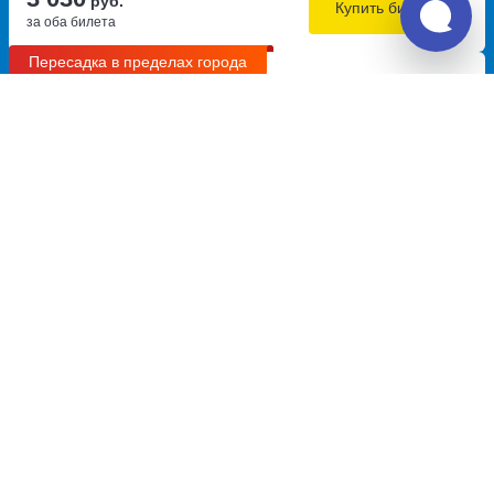
руб.
Купить билеты
за оба билета
Пересадка в пределах города
15:15
18:00
9.5
2ч
45м
Карачаевск, остановка
Минеральные Воды,
Карачаевск – Горянка
Аэропорт, остановка возле
улица Ленина, дом 30
зала ожидания вылета
А-157
Перевозчик:
ИП Тимошенко Владислав Николаевич
Автобус ходит: Вт
Пересадка в Минеральных Водах:
6ч
25м
• В пределах
города
Общее время в пути:
12ч
7м
Детали рейсов и пересадки
00:25
03:22
9.2
2ч
57м
Минеральные Воды,
Армавир, автовокзал Армавир