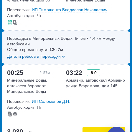
Привокзальная площадь, дом
Перевозчик:
ИП Тимошенко Владислав Николаевич
1
Автобус ходит: Чт
Пересадка в Минеральных Водах:
6ч
5м
• 4.4 км между
автобусами
Общее время в пути:
12ч
7м
Детали рейсов и пересадки
00:25
03:22
8.0
2ч
57м
Минеральные Воды,
Армавир, автовокзал Армавир
автокасса Аэропорт
улица Ефремова, дом 145
Минеральные Воды
улица Советская, дом 148А
Перевозчик:
ИП Соломонов Д.Н.
Автобус ходит: Пт
3 030