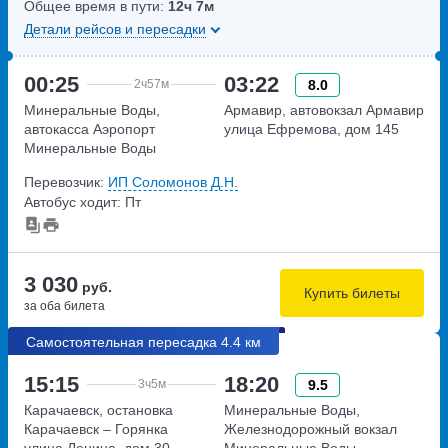
Общее время в пути:
12ч
7м
Детали рейсов и пересадки
00:25
03:22
8.0
2ч
57м
Минеральные Воды,
Армавир, автовокзал Армавир
автокасса Аэропорт
улица Ефремова, дом 145
Минеральные Воды
улица Советская, дом 148А
Перевозчик:
ИП Соломонов Д.Н.
Автобус ходит: Пт
3 030
руб.
Купить билеты
за оба билета
Самостоятельная пересадка 4.4 км
15:15
18:20
9.5
3ч
5м
Карачаевск, остановка
Минеральные Воды,
Карачаевск – Горянка
Железнодорожный вокзал
улица Ленина, дом 30
Минеральные Воды