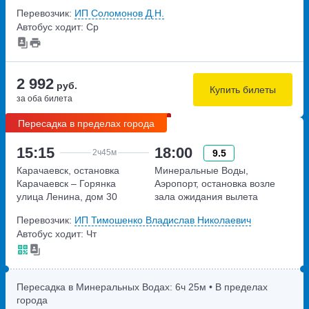
улица Советская, дом 148А
Перевозчик:
ИП Соломонов Д.Н.
Автобус ходит: Ср
2 992
руб.
Купить билеты
за оба билета
Пересадка в пределах города
15:15
18:00
9.5
2ч
45м
Карачаевск, остановка
Минеральные Воды,
Карачаевск – Горянка
Аэропорт, остановка возле
улица Ленина, дом 30
зала ожидания вылета
А-157
Перевозчик:
ИП Тимошенко Владислав Николаевич
Автобус ходит: Чт
Пересадка в Минеральных Водах:
6ч
25м
• В пределах
города