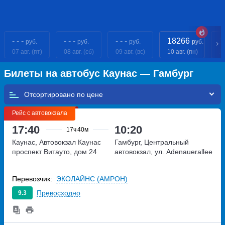
- - -
- - -
- - -
18266
1
руб.
руб.
руб.
руб.
07 авг. (пт)
08 авг. (сб)
09 авг. (вс)
10 авг. (пн)
11
Билеты на автобус Каунас — Гамбург
Отсортировано по
Рейс с автовокзала
17:40
10:20
17ч
40м
Каунас, Автовокзал Каунас
Гамбург, Центральный
проспект Витауто, дом 24
автовокзал, ул. Adenauerallee
Перевозчик:
ЭКОЛАЙНС (АМРОН)
Превосходно
9.3