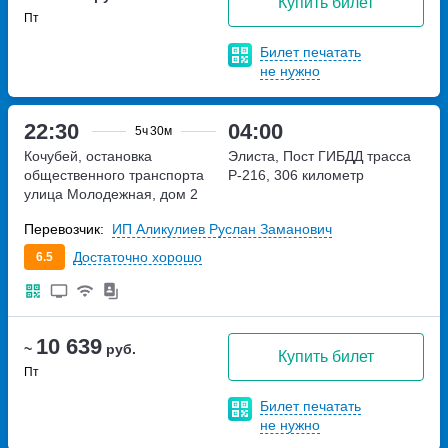
Купить билет
Пт
Билет печатать
не нужно
22:30
04:00
5ч
30м
Кочубей, остановка
Элиста, Пост ГИБДД
трасса
общественного транспорта
Р-216, 306 километр
улица Молодежная, дом 2
Перевозчик:
ИП Аликулиев Руслан Заманович
Достаточно хорошо
6.5
10 639
~
руб.
Купить билет
Пт
Билет печатать
не нужно