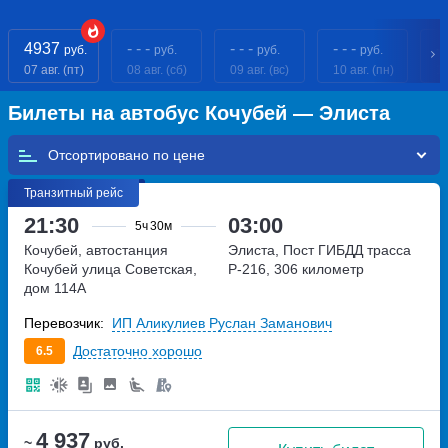
4937
- - -
- - -
- - -
- 
руб.
руб.
руб.
руб.
07 авг. (пт)
08 авг. (сб)
09 авг. (вс)
10 авг. (пн)
11
Билеты на автобус Кочубей — Элиста
Отсортировано по
Транзитный рейс
21:30
03:00
5ч
30м
Кочубей, автостанция
Элиста, Пост ГИБДД
трасса
Кочубей
улица Советская,
Р-216, 306 километр
дом 114А
Перевозчик:
ИП Аликулиев Руслан Заманович
Достаточно хорошо
6.5
4 937
~
руб.