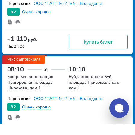
Перевозчик:
ООО "ПАТП № 2" м/г г. Волгодонск
Очень хорошо
8.2
1 110
~
руб.
Купить билет
Пн, Вт, Сб
Рейс с автовокзала
08:10
10:10
2ч
Кострома, автостанция
Буй, автостанция Буй
Пригородная
площадь
площадь Привокзальная,
Широкова, дом 1
дом 1
Перевозчик:
ООО "ПАТП № 2" м/г г. Волгодонск
Очень хорошо
8.2
1 110
~
руб.