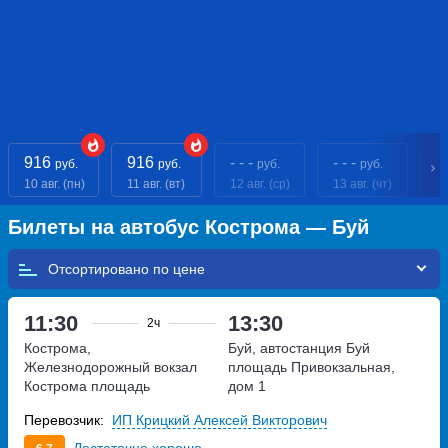
916
916
- - -
- - -
- 
руб.
руб.
руб.
руб.
10 авг. (пн)
11 авг. (вт)
12 авг. (ср)
13 авг. (чт)
14
Билеты на автобус Кострома — Буй
Отсортировано по
11:30
13:30
2ч
Кострома,
Буй, автостанция Буй
Железнодорожный вокзал
площадь Привокзальная,
Кострома
площадь
дом 1
Широкова, дом 2
Перевозчик:
ИП Крицкий Алексей Викторович