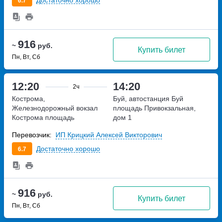
Достаточно хорошо
6.7
916
~
руб.
Купить билет
Пн, Вт, Сб
12:20
14:20
2ч
Кострома,
Буй, автостанция Буй
Железнодорожный вокзал
площадь Привокзальная,
Кострома
площадь
дом 1
Широкова, дом 2
Перевозчик:
ИП Крицкий Алексей Викторович
Достаточно хорошо
6.7
916
~
руб.
Купить билет
Пн, Вт, Сб