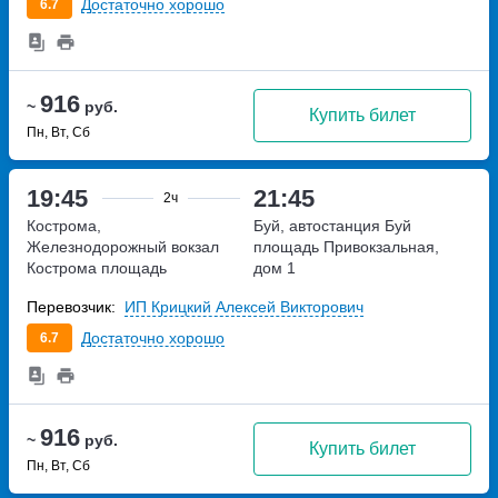
Достаточно хорошо
6.7
916
~
руб.
Купить билет
Пн, Вт, Сб
19:45
21:45
2ч
Кострома,
Буй, автостанция Буй
Железнодорожный вокзал
площадь Привокзальная,
Кострома
площадь
дом 1
Широкова, дом 2
Перевозчик:
ИП Крицкий Алексей Викторович
Достаточно хорошо
6.7
916
~
руб.
Купить билет
Пн, Вт, Сб