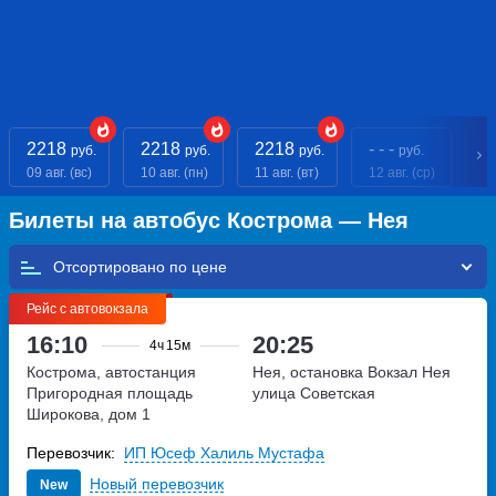
2218
2218
2218
- - -
- 
руб.
руб.
руб.
руб.
09 авг. (вс)
10 авг. (пн)
11 авг. (вт)
12 авг. (ср)
13
Билеты на автобус Кострома — Нея
Отсортировано по
Рейс с автовокзала
16:10
20:25
4ч
15м
Кострома, автостанция
Нея, остановка Вокзал Нея
Пригородная
площадь
улица Советская
Широкова, дом 1
Перевозчик:
ИП Юсеф Халиль Мустафа
Новый перевозчик
New