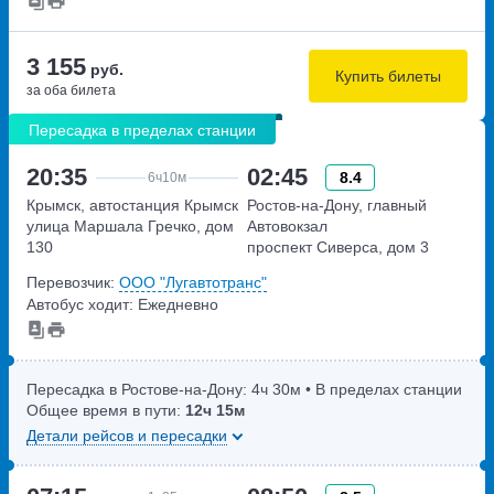
3 155
руб.
Купить билеты
за оба билета
Пересадка в пределах станции
20:35
02:45
8.4
6ч
10м
Крымск, автостанция Крымск
Ростов-на-Дону, главный
улица Маршала Гречко, дом
Автовокзал
130
проспект Сиверса, дом 3
Перевозчик:
ООО "Лугавтотранс"
Автобус ходит: Ежедневно
Пересадка в Ростове-на-Дону:
4ч
30м
• В пределах станции
Общее время в пути:
12ч
15м
Детали рейсов и пересадки