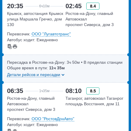
20:35
02:45
8.4
6ч
10м
Крымск, автостанция Крымск
Ростов-на-Дону, главный
улица Маршала Гречко, дом
Автовокзал
130
проспект Сиверса, дом 3
Перевозчик:
ООО "Лугавтотранс"
Автобус ходит: Ежедневно
Пересадка в Ростове-на-Дону:
3ч
50м
• В пределах станции
Общее время в пути:
11ч
35м
Детали рейсов и пересадки
06:35
08:10
8.5
1ч
35м
Ростов-на-Дону, главный
Таганрог, автовокзал Таганрог
Автовокзал
площадь Восстания, дом 11
проспект Сиверса, дом 3
Перевозчик:
ООО "РостовДонАвто"
Автобус ходит: Ежедневно