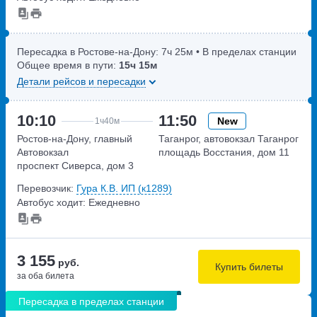
Пересадка в Ростове-на-Дону:
7ч
25м
• В пределах станции
Общее время в пути:
15ч
15м
Детали рейсов и пересадки
10:10
11:50
New
1ч
40м
Ростов-на-Дону, главный
Таганрог, автовокзал Таганрог
Автовокзал
площадь Восстания, дом 11
проспект Сиверса, дом 3
Перевозчик:
Гура К.В. ИП (к1289)
Автобус ходит: Ежедневно
3 155
руб.
Купить билеты
за оба билета
Пересадка в пределах станции