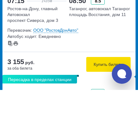
07:15
08:50
8.5
1ч
35м
Ростов-на-Дону, главный
Таганрог, автовокзал Таганрог
Автовокзал
площадь Восстания, дом 11
проспект Сиверса, дом 3
Перевозчик:
ООО "РостовДонАвто"
Автобус ходит: Ежедневно
3 155
руб.
Купить билеты
за оба билета
Пересадка в пределах станции
20:35
02:45
8.4
6ч
10м
Крымск, автостанция Крымск
Ростов-на-Дону, главный
улица Маршала Гречко, дом
Автовокзал
130
проспект Сиверса, дом 3
Перевозчик:
ООО "Лугавтотранс"
Автобус ходит: Ежедневно