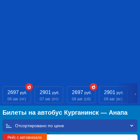
2697
2901
2697
2901
2
руб.
руб.
руб.
руб.
06 авг. (чт)
07 авг. (пт)
08 авг. (сб)
09 авг. (вс)
10
Билеты на автобус Курганинск — Анапа
Отсортировано по
Рейс с автовокзала