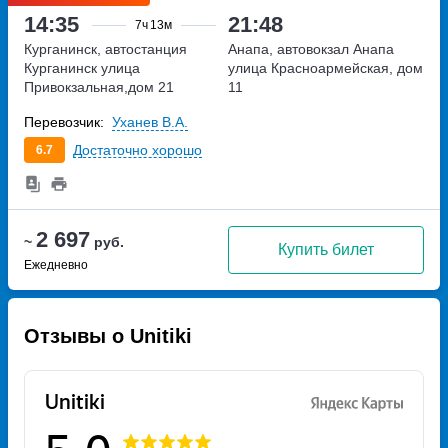
14:35
21:48
7ч
13м
Курганинск, автостанция
Анапа, автовокзал Анапа
Курганинск
улица
улица Красноармейская, дом
Привокзальная,дом 21
11
Перевозчик:
Уханев В.А.
Достаточно хорошо
6.7
2 697
~
руб.
Купить билет
Ежедневно
Отзывы о Unitiki