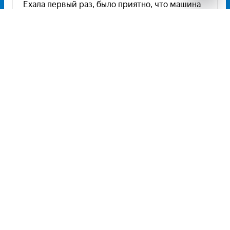
Unitiki на карте Москвы — Яндекс Карты
Расписание автобусов Курганинск —
Анапа на 2026 год
Расписание автобусов Курганинск – Анапа на 2026 год,
цена билета, информация о перевозчике и наличии мест в
автобусе, вокзалы отправления и прибытия. Автобусы из
Курганинск в Анапу курсируют по 1 рейсу из 1 автовокзала