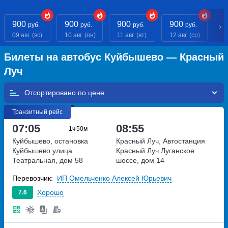
900
900
900
900
9
руб.
руб.
руб.
руб.
09 авг. (вс)
10 авг. (пн)
11 авг. (вт)
12 авг. (ср)
13
Билеты на автобус Куйбышево — Красный
Луч
Отсортировано по
Транзитный рейс
07:05
08:55
1ч
50м
Куйбышево, остановка
Красный Луч, Автостанция
Куйбышево
улица
Красный Луч
Луганское
Театральная, дом 58
шоссе, дом 14
Перевозчик:
ИП Омельченко Алексей Юрьевич
Хорошо
7.6