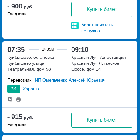
900
~
руб.
Купить билет
Ежедневно
Билет печатать
не нужно
07:35
09:10
1ч
35м
Куйбышево, остановка
Красный Луч, Автостанция
Куйбышево
улица
Красный Луч
Луганское
Театральная, дом 58
шоссе, дом 14
Перевозчик:
ИП Омельченко Алексей Юрьевич
Хорошо
7.6
915
~
руб.
Купить билет
Ежедневно