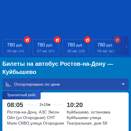
780
780
780
780
7
руб.
руб.
руб.
руб.
06 авг. (чт)
07 авг. (пт)
08 авг. (сб)
09 авг. (вс)
10
Билеты на автобус Ростов-на-Дону —
Куйбышево
Отсортировано по
Транзитный рейс
08:05
10:20
2ч
15м
Ростов-на-Дону, АЗС Эксон
Куйбышево, остановка
Ойл (ул.Огородная)
СНТ
Куйбышево
улица
Маяк СКВО,улица Огородная
Театральная, дом 58