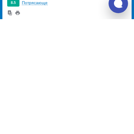
Потрясающе
8.5
813
~
руб.
Купить билет
Ежедневно
Рейс с автовокзала
08:00
10:25
2ч
25м
Ростов-на-Дону, главный
Куйбышево, остановка
Автовокзал
проспект
Куйбышево
улица
Сиверса, дом 3
Театральная, дом 58
Перевозчик:
ИП Омельченко Алексей Юрьевич
Хорошо
7.6
915
~
руб.
Купить билет
Ежедневно