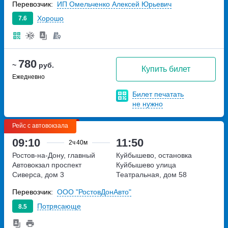
Перевозчик:
ИП Омельченко Алексей Юрьевич
Хорошо
7.6
780
~
руб.
Купить билет
Ежедневно
Билет печатать
не нужно
Рейс с автовокзала
09:10
11:50
2ч
40м
Ростов-на-Дону, главный
Куйбышево, остановка
Автовокзал
проспект
Куйбышево
улица
Сиверса, дом 3
Театральная, дом 58
Перевозчик:
ООО "РостовДонАвто"
Потрясающе
8.5