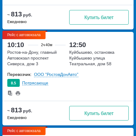
813
~
руб.
Купить билет
Ежедневно
Рейс с автовокзала
10:10
12:50
2ч
40м
Ростов-на-Дону, главный
Куйбышево, остановка
Автовокзал
проспект
Куйбышево
улица
Сиверса, дом 3
Театральная, дом 58
Перевозчик:
ООО "РостовДонАвто"
Потрясающе
8.5
813
~
руб.
Купить билет
Ежедневно
Рейс с автовокзала