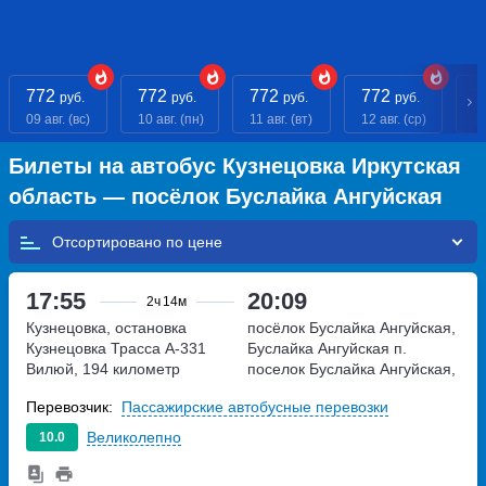
772
772
772
772
7
руб.
руб.
руб.
руб.
09 авг. (вс)
10 авг. (пн)
11 авг. (вт)
12 авг. (ср)
13
Билеты на автобус Кузнецовка Иркутская
область — посёлок Буслайка Ангуйская
Отсортировано по
17:55
20:09
2ч
14м
Кузнецовка, остановка
посёлок Буслайка Ангуйская,
Кузнецовка
Трасса А-331
Буслайка Ангуйская п.
Вилюй, 194 километр
поселок Буслайка Ангуйская,
Россия
Перевозчик:
Пассажирские автобусные перевозки
Великолепно
10.0