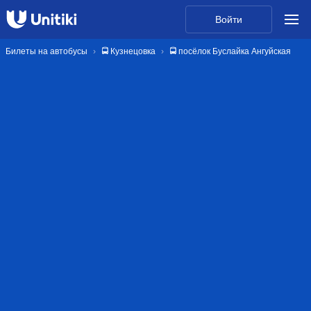
Войти
Билеты на автобусы
🚍 Кузнецовка
🚍 посёлок Буслайка Ангуйская