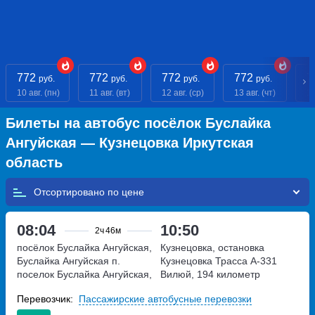
772
772
772
772
7
руб.
руб.
руб.
руб.
10 авг. (пн)
11 авг. (вт)
12 авг. (ср)
13 авг. (чт)
14
Билеты на автобус посёлок Буслайка
Ангуйская — Кузнецовка Иркутская
область
Отсортировано по
08:04
10:50
2ч
46м
посёлок Буслайка Ангуйская,
Кузнецовка, остановка
Буслайка Ангуйская п.
Кузнецовка
Трасса А-331
поселок Буслайка Ангуйская,
Вилюй, 194 километр
Россия
Перевозчик:
Пассажирские автобусные перевозки