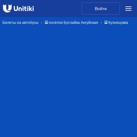
Войти
Билеты на автобусы
🚍 посёлок Буслайка Ангуйская
🚍 Кузнецовка