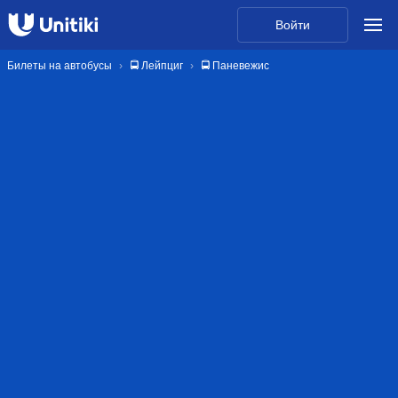
Войти
Билеты на автобусы
🚍 Лейпциг
🚍 Паневежис