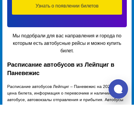
Узнать о появлении билетов
Мы подобрали для вас направления и города по
которым есть автобусные рейсы и можно купить
билет.
Расписание автобусов из Лейпциг в
Паневежис
Расписание автобусов Лейпциг – Паневежис на 2026 год,
цена билета, информация о перевозчике и наличии мест в
автобусе, автовокзалы отправления и прибытия. Автобусы
из Лейпциг в Паневежис курсируют по множеству рейсов из
нескольких автовокзалов по различным маршрутам.
Доступен также график движения, точная стоимость билета
и примерный маршрут следования автобуса на карте.