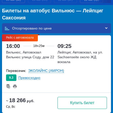
Билеты на автобус Вильнюс — Лейпциг
Саксония
Отсортировано по
Рейс с автовокзала
16:00
09:25
18ч
25м
Вильнюс, Автовокзал
Лейпциг, Автовокзал, на ул.
Вильнюс
улица Соду, дом 22
Sachsenseite около ЖД
вокзала
Перевозчик:
ЭКОЛАЙНС (АМРОН)
Превосходно
9.3
18 266
~
руб.
Купить билет
Ср, Вс