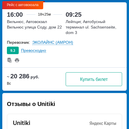
Рейс с автовокзала
16:00
09:25
18ч
25м
Вильнюс, Автовокзал
Лейпциг, Автобусный
Вильнюс
улица Соду, дом 22
терминал
ul. Sachsenseite,
dom 3
Перевозчик:
ЭКОЛАЙНС (АМРОН)
Превосходно
9.3
20 286
~
руб.
Купить билет
Вс
Отзывы о Unitiki