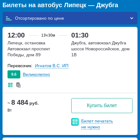
Билеты на автобус Липецк — Джубга
Отсортировано по
12:00
01:30
13ч
30м
Липецк, остановка
Джубга, автовокзал Джубга
Автовокзал
проспект
шоссе Новороссийское, дом
Победы, дом 89
1В
Перевозчик:
Игнатов В.С. ИП
Великолепно
9.6
8 484
~
руб.
Купить билет
Вт
Билет печатать
не нужно