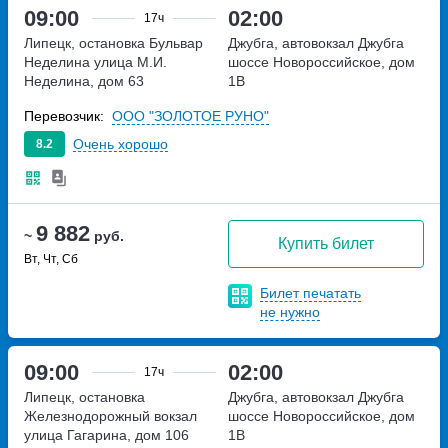
09:00
02:00
17ч
Липецк, остановка Бульвар
Джубга, автовокзал Джубга
Неделина
улица М.И.
шоссе Новороссийское, дом
Неделина, дом 63
1В
Перевозчик:
ООО "ЗОЛОТОЕ РУНО"
Очень хорошо
8.2
9 882
~
руб.
Купить билет
Вт, Чт, Сб
Билет печатать
не нужно
09:00
02:00
17ч
Липецк, остановка
Джубга, автовокзал Джубга
Железнодорожный вокзал
шоссе Новороссийское, дом
улица Гагарина, дом 106
1В