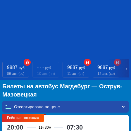
9887
- - -
9887
9887
- 
руб.
руб.
руб.
руб.
09 авг. (вс)
10 авг. (пн)
11 авг. (вт)
12 авг. (ср)
13
Билеты на автобус Магдебург — Острув-
Мазовецкая
Отсортировано по
Рейс с автовокзала
20:00
07:30
11ч
30м