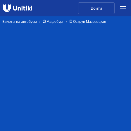
Войти
Билеты на автобусы
🚍 Магдебург
🚍 Острув-Мазовецкая