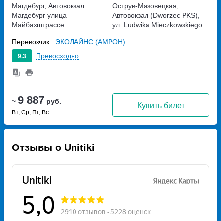
Магдебург, Автовокзал
Острув-Мазовецкая,
Магдебург
улица
Автовокзал (Dworzec PKS),
Майбахштрассе
ул. Ludwika Mieczkowskiego
25
Перевозчик:
ЭКОЛАЙНС (АМРОН)
Превосходно
9.3
9 887
~
руб.
Купить билет
Вт, Ср, Пт, Вс
Отзывы о Unitiki