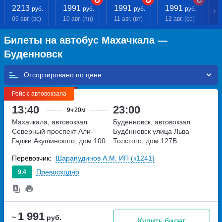
2213
1991
1991
1991
2
руб.
руб.
руб.
руб.
09 авг. (вс)
10 авг. (пн)
11 авг. (вт)
12 авг. (ср)
13
Билеты на автобус Махачкала —
Буденновск
Отсортировано по
Рейс с автовокзала
13:40
23:00
9ч
20м
Махачкала, автовокзал
Буденновск, автовокзал
Северный
проспект Али-
Будённовск
улица Льва
Гаджи Акушинского, дом 100
Толстого, дом 127В
Перевозчик:
Шарапудинов А.М. ИП (к1241)
Превосходно
9.4
1 991
~
руб.
Купить билет