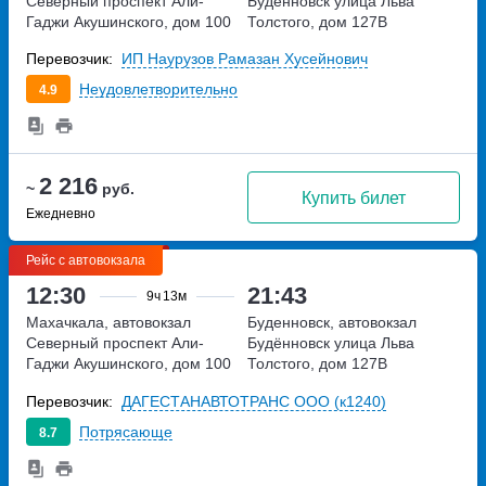
Северный
проспект Али-
Будённовск
улица Льва
Гаджи Акушинского, дом 100
Толстого, дом 127В
Перевозчик:
ИП Наурузов Рамазан Хусейнович
Неудовлетворительно
4.9
2 216
~
руб.
Купить билет
Ежедневно
Рейс с автовокзала
12:30
21:43
9ч
13м
Махачкала, автовокзал
Буденновск, автовокзал
Северный
проспект Али-
Будённовск
улица Льва
Гаджи Акушинского, дом 100
Толстого, дом 127В
Перевозчик:
ДАГЕСТАНАВТОТРАНС ООО (к1240)
Потрясающе
8.7