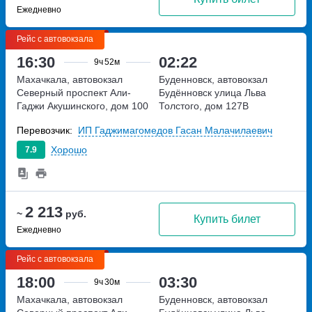
Ежедневно
Рейс с автовокзала
16:30
02:22
9ч
52м
Махачкала, автовокзал
Буденновск, автовокзал
Северный
проспект Али-
Будённовск
улица Льва
Гаджи Акушинского, дом 100
Толстого, дом 127В
Перевозчик:
ИП Гаджимагомедов Гасан Малачилаевич
Хорошо
7.9
2 213
~
руб.
Купить билет
Ежедневно
Рейс с автовокзала
18:00
03:30
9ч
30м
Махачкала, автовокзал
Буденновск, автовокзал