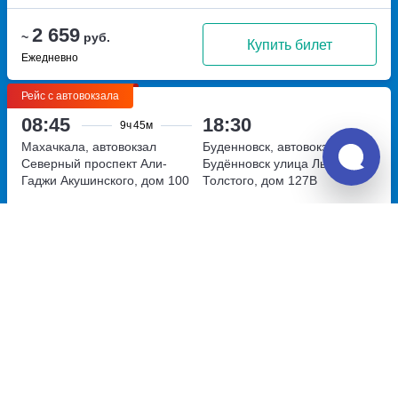
2 659
~
руб.
Купить билет
Ежедневно
Рейс с автовокзала
08:45
18:30
9ч
45м
Махачкала, автовокзал
Буденновск, автовокзал
Северный
проспект Али-
Будённовск
улица Льва
Гаджи Акушинского, дом 100
Толстого, дом 127В
Перевозчик:
Ткалин Владимир Станиславович
Новый перевозчик
New
2 672
~
руб.
Купить билет
Ежедневно
Транзитный рейс