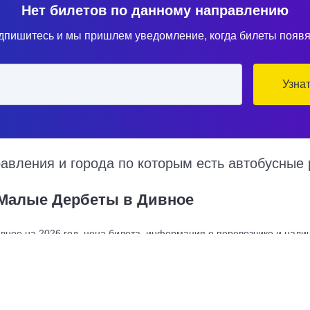
Нет билетов по данному направлению
дпишитесь и мы пришлем уведомление, когда билеты появя
Узна
вления и города по которым есть автобусные 
 Малые Дербеты в Дивное
ное на 2026 год, цена билета, информация о перевозчике и налич
е Дербеты в Дивное курсируют по множеству рейсов из нескольки
тоимость билета и примерный маршрут следования автобуса на кар
Купить билет из Дивно