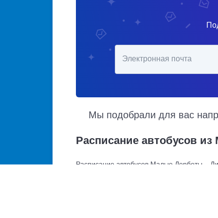
По
Электронная почта
Мы подобрали для вас напра
Расписание автобусов из
Расписание автобусов Малые Дербеты – Див
отправления и прибытия. Автобусы из Малы
Доступен также график движения, точная с
Купить билет в Малые Дербеты