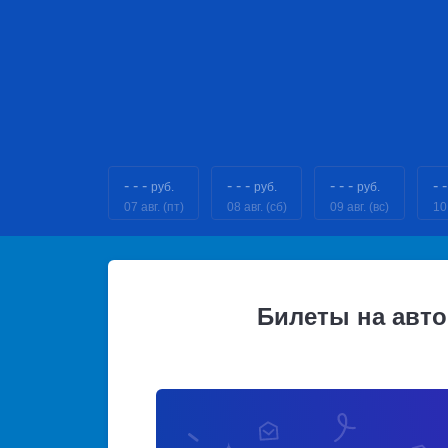
- - -
- - -
- - -
- -
руб.
руб.
руб.
07 авг. (пт)
08 авг. (сб)
09 авг. (вс)
10
Билеты на авт