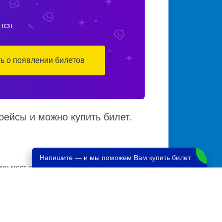
тся
ть о появлении билетов
рейсы и можно купить билет.
Напишите — и мы поможем Вам купить билет
ии мест в автобусе, автовокзалы
х автовокзалов по различным маршрутам.
те.
е