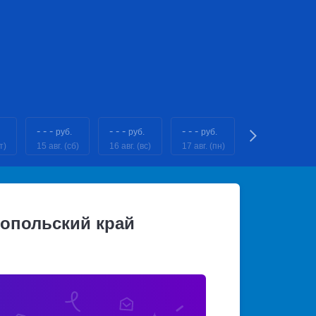
- - -
- - -
- - -
- - -
руб.
руб.
руб.
руб.
т)
15 авг. (сб)
16 авг. (вс)
17 авг. (пн)
18 авг. (вт)
опольский край