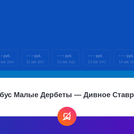
 -
- - -
- - -
- - -
- - -
руб.
руб.
руб.
руб.
руб.
 авг. (пн)
11 авг. (вт)
12 авг. (ср)
13 авг. (чт)
14 авг. (п
обус Малые Дербеты — Дивное Ставр