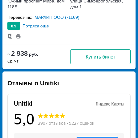
Южный
проспект Мира, дом
улица Симферопольская,
118Б
дом 1
Перевозчик:
МАРЛИН ООО (к1169)
Потрясающе
8.9
2 938
~
руб.
Купить билет
Ср, Чт
Отзывы о Unitiki