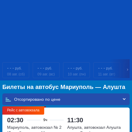
- - -
- - -
- - -
- - -
- 
руб.
руб.
руб.
руб.
08 авг. (сб)
09 авг. (вс)
10 авг. (пн)
11 авг. (вт)
12
Билеты на автобус Мариуполь — Алушта
Отсортировано по
Рейс с автовокзала
02:30
11:30
9ч
Мариуполь, автовокзал № 2
Алушта, автовокзал Алушта