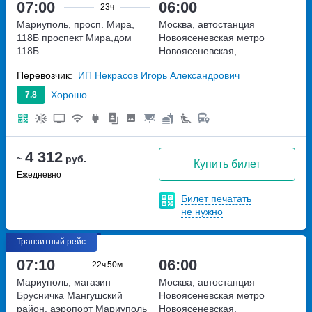
07:00
06:00
23ч
Мариуполь, просп. Мира,
Москва, автостанция
118Б
проспект Мира,дом
Новоясеневская
метро
118Б
Новоясеневская,
Новоясеневский тупик,
Перевозчик:
ИП Некрасов Игорь Александрович
владение 4
Хорошо
7.8
4 312
~
руб.
Купить билет
Ежедневно
Билет печатать
не нужно
Транзитный рейс
07:10
06:00
22ч
50м
Мариуполь, магазин
Москва, автостанция
Брусничка
Мангушский
Новоясеневская
метро
район, аэропорт Мариуполь
Новоясеневская,