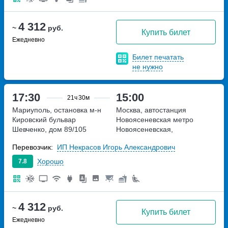
4 312
~
руб.
Купить билет
Ежедневно
Билет печатать
не нужно
17:30
15:00
21ч
30м
Мариуполь, остановка м-н
Москва, автостанция
Кировский
бульвар
Новоясеневская
метро
Шевченко, дом 89/105
Новоясеневская,
Новоясеневский тупик,
Перевозчик:
ИП Некрасов Игорь Александрович
владение 4
Хорошо
7.8
4 312
~
руб.
Купить билет
Ежедневно