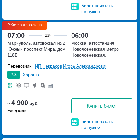
Билет печатать
не нужно
Рейс с автовокзала
07:00
06:00
23ч
Мариуполь, автовокзал № 2
Москва, автостанция
Южный
проспект Мира, дом
Новоясеневская
метро
118Б
Новоясеневская,
Новоясеневский тупик,
Перевозчик:
ИП Некрасов Игорь Александрович
владение 4
Хорошо
7.8
4 900
~
руб.
Купить билет
Ежедневно
Билет печатать
не нужно