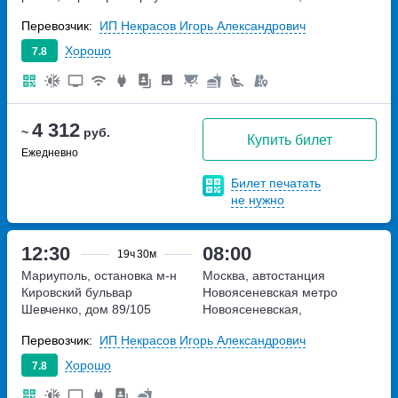
Новоясеневский тупик,
Перевозчик:
ИП Некрасов Игорь Александрович
владение 4
Хорошо
7.8
4 312
~
руб.
Купить билет
Ежедневно
Билет печатать
не нужно
12:30
08:00
19ч
30м
Мариуполь, остановка м-н
Москва, автостанция
Кировский
бульвар
Новоясеневская
метро
Шевченко, дом 89/105
Новоясеневская,
Новоясеневский тупик,
Перевозчик:
ИП Некрасов Игорь Александрович
владение 4
Хорошо
7.8