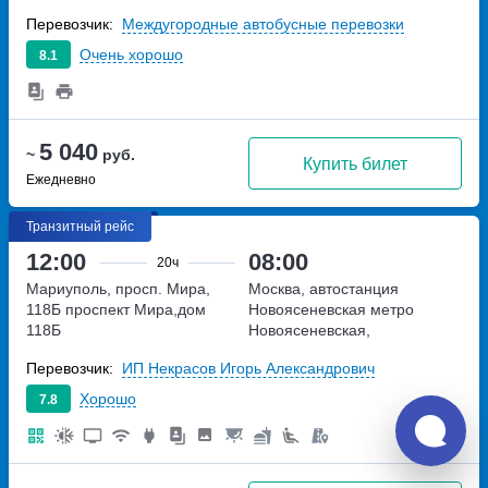
89/105
Новоясеневский тупик,
Перевозчик:
Междугородные автобусные перевозки
владение 4
Очень хорошо
8.1
5 040
~
руб.
Купить билет
Ежедневно
Транзитный рейс
12:00
08:00
20ч
Мариуполь, просп. Мира,
Москва, автостанция
118Б
проспект Мира,дом
Новоясеневская
метро
118Б
Новоясеневская,
Новоясеневский тупик,
Перевозчик:
ИП Некрасов Игорь Александрович
владение 4
Хорошо
7.8