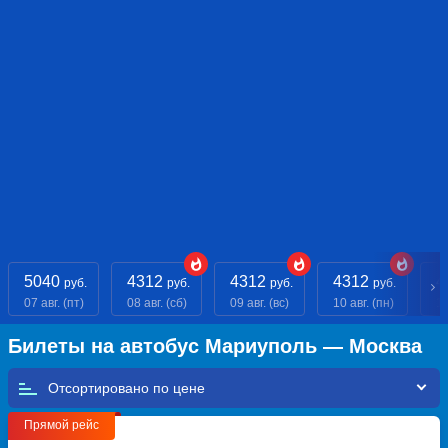
5040
4312
4312
4312
4
руб.
руб.
руб.
руб.
07 авг. (пт)
08 авг. (сб)
09 авг. (вс)
10 авг. (пн)
11
Билеты на автобус Мариуполь — Москва
Отсортировано по
Прямой рейс