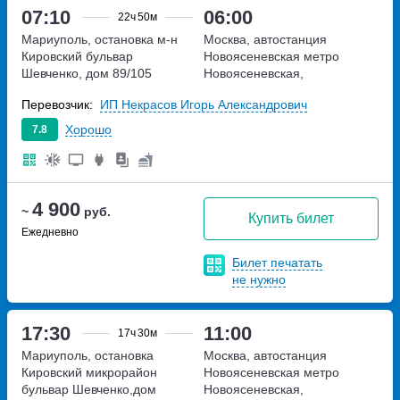
07:10
06:00
22ч
50м
Мариуполь, остановка м-н
Москва, автостанция
Кировский
бульвар
Новоясеневская
метро
Шевченко, дом 89/105
Новоясеневская,
Новоясеневский тупик,
Перевозчик:
ИП Некрасов Игорь Александрович
владение 4
Хорошо
7.8
4 900
~
руб.
Купить билет
Ежедневно
Билет печатать
не нужно
17:30
11:00
17ч
30м
Мариуполь, остановка
Москва, автостанция
Кировский микрорайон
Новоясеневская
метро
бульвар Шевченко,дом
Новоясеневская,