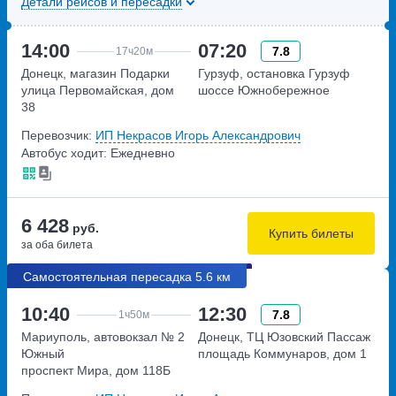
Детали рейсов и пересадки
14:00
07:20
7.8
17ч
20м
Донецк, магазин Подарки
Гурзуф, остановка Гурзуф
улица Первомайская, дом
шоссе Южнобережное
38
Перевозчик:
ИП Некрасов Игорь Александрович
Автобус ходит: Ежедневно
6 428
руб.
Купить билеты
за оба билета
Самостоятельная пересадка 5.6 км
10:40
12:30
7.8
1ч
50м
Мариуполь, автовокзал № 2
Донецк, ТЦ Юзовский Пассаж
Южный
площадь Коммунаров, дом 1
проспект Мира, дом 118Б