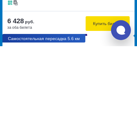
6 428
руб.
Купить билеты
за оба билета
Самостоятельная пересадка 5.6 км
10:40
12:30
7.8
1ч
50м
Мариуполь, автовокзал № 2
Донецк, ТЦ Юзовский Пассаж
Южный
площадь Коммунаров, дом 1
проспект Мира, дом 118Б
Перевозчик:
ИП Некрасов Игорь Александрович
Автобус ходит: Ежедневно
Пересадка в Донецке:
5ч
• 5.6 км между автобусами
Общее время в пути:
23ч
10м
Детали рейсов и пересадки