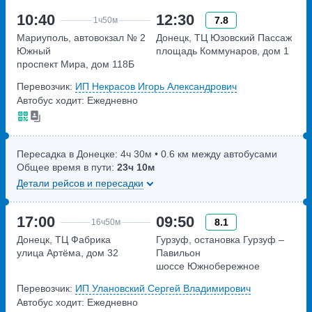
10:40
12:30
7.8
1ч
50м
Мариуполь, автовокзал № 2
Донецк, ТЦ Юзовский Пассаж
Южный
площадь Коммунаров, дом 1
проспект Мира, дом 118Б
Перевозчик:
ИП Некрасов Игорь Александрович
Автобус ходит: Ежедневно
Пересадка в Донецке:
4ч
30м
• 0.6 км между автобусами
Общее время в пути:
23ч
10м
Детали рейсов и пересадки
17:00
09:50
8.1
16ч
50м
Донецк, ТЦ Фабрика
Гурзуф, остановка Гурзуф –
улица Артёма, дом 32
Павильон
шоссе Южнобережное
Перевозчик:
ИП Улановский Сергей Владимирович
Автобус ходит: Ежедневно