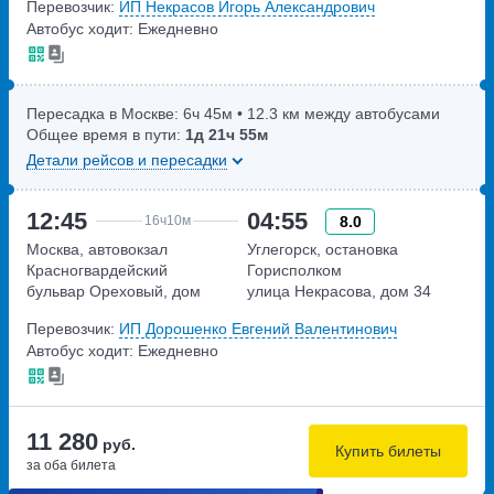
Перевозчик:
ИП Некрасов Игорь Александрович
владение 4
Автобус ходит: Ежедневно
Пересадка в Москве:
6ч
45м
• 12.3 км между автобусами
Общее время в пути:
1д
21ч
55м
Детали рейсов и пересадки
12:45
04:55
8.0
16ч
10м
Москва, автовокзал
Углегорск, остановка
Красногвардейский
Горисполком
бульвар Ореховый, дом
улица Некрасова, дом 34
24к1Г
Перевозчик:
ИП Дорошенко Евгений Валентинович
Автобус ходит: Ежедневно
11 280
руб.
Купить билеты
за оба билета