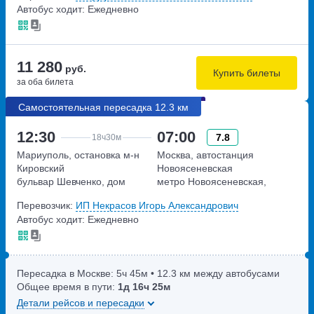
Автобус ходит: Ежедневно
11 280
руб.
Купить билеты
за оба билета
Самостоятельная пересадка 12.3 км
12:30
07:00
7.8
18ч
30м
Мариуполь, остановка м-н
Москва, автостанция
Кировский
Новоясеневская
бульвар Шевченко, дом
метро Новоясеневская,
89/105
Новоясеневский тупик,
Перевозчик:
ИП Некрасов Игорь Александрович
владение 4
Автобус ходит: Ежедневно
Пересадка в Москве:
5ч
45м
• 12.3 км между автобусами
Общее время в пути:
1д
16ч
25м
Детали рейсов и пересадки