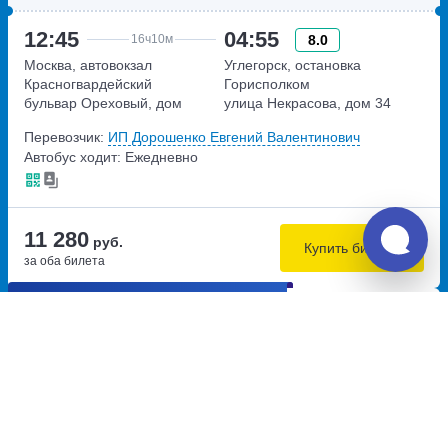
12:45
04:55
8.0
16ч
10м
Москва, автовокзал
Углегорск, остановка
Красногвардейский
Горисполком
бульвар Ореховый, дом
улица Некрасова, дом 34
24к1Г
Перевозчик:
ИП Дорошенко Евгений Валентинович
Автобус ходит: Ежедневно
11 280
руб.
Купить билеты
за оба билета
Самостоятельная пересадка 37.8 км
09:00
08:00
8.3
23ч
Мариуполь, остановка м-н
Тула, автовокзал Тула
Кировский
проспект Ленина, дом 94
бульвар Шевченко, дом
89/105
Перевозчик:
ИП Крепкий Вячеслав Анатольевич