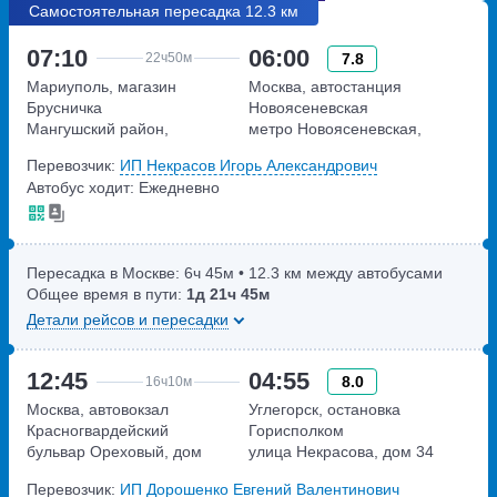
Самостоятельная пересадка 12.3 км
07:10
06:00
7.8
22ч
50м
Мариуполь, магазин
Москва, автостанция
Брусничка
Новоясеневская
Мангушский район,
метро Новоясеневская,
аэропорт Мариуполь
Новоясеневский тупик,
Перевозчик:
ИП Некрасов Игорь Александрович
владение 4
Автобус ходит: Ежедневно
Пересадка в Москве:
6ч
45м
• 12.3 км между автобусами
Общее время в пути:
1д
21ч
45м
Детали рейсов и пересадки
12:45
04:55
8.0
16ч
10м
Москва, автовокзал
Углегорск, остановка
Красногвардейский
Горисполком
бульвар Ореховый, дом
улица Некрасова, дом 34
24к1Г
Перевозчик:
ИП Дорошенко Евгений Валентинович