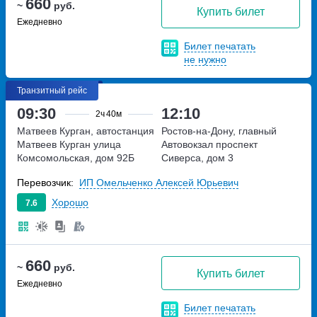
660
~
руб.
Купить билет
Ежедневно
Билет печатать
не нужно
Транзитный рейс
09:30
12:10
2ч
40м
Матвеев Курган, автостанция
Ростов-на-Дону, главный
Матвеев Курган
улица
Автовокзал
проспект
Комсомольская, дом 92Б
Сиверса, дом 3
Перевозчик:
ИП Омельченко Алексей Юрьевич
Хорошо
7.6
660
~
руб.
Купить билет
Ежедневно
Билет печатать