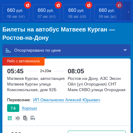
660
660
660
660
6
руб.
руб.
руб.
руб.
06 авг. (чт)
07 авг. (пт)
08 авг. (сб)
09 авг. (вс)
10
Билеты на автобус Матвеев Курган —
Ростов-на-Дону
Отсортировано по
Рейс с автовокзала
05:45
08:05
2ч
20м
Матвеев Курган, автостанция
Ростов-на-Дону, АЗС Эксон
Матвеев Курган
улица
Ойл (ул.Огородная)
СНТ
Комсомольская, дом 92Б
Маяк СКВО,улица Огородная
Перевозчик:
ИП Омельченко Алексей Юрьевич
Хорошо
7.6