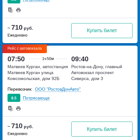
710
~
руб.
Купить билет
Ежедневно
Рейс с автовокзала
07:50
09:40
1ч
50м
Матвеев Курган, автостанция
Ростов-на-Дону, главный
Матвеев Курган
улица
Автовокзал
проспект
Комсомольская, дом 92Б
Сиверса, дом 3
Перевозчик:
ООО "РостовДонАвто"
Потрясающе
8.5
710
~
руб.
Купить билет
Ежедневно