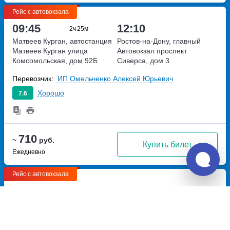
Рейс с автовокзала
09:45
12:10
2ч
25м
Матвеев Курган, автостанция
Ростов-на-Дону, главный
Матвеев Курган
улица
Автовокзал
проспект
Комсомольская, дом 92Б
Сиверса, дом 3
Перевозчик:
ИП Омельченко Алексей Юрьевич
Хорошо
7.6
710
~
руб.
Купить билет
Ежедневно
Рейс с автовокзала
14:30
18:15
3ч
45м
Матвеев Курган, автостанция
Ростов-на-Дону, главный
Матвеев Курган
улица
Автовокзал
проспект
Комсомольская, дом 92Б
Сиверса, дом 3