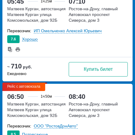
05:45
07:10
1ч
25м
Матвеев Курган, автостанция
Ростов-на-Дону, главный
Матвеев Курган
улица
Автовокзал
проспект
Комсомольская, дом 92Б
Сиверса, дом 3
Перевозчик:
ИП Омельченко Алексей Юрьевич
Хорошо
7.6
710
~
руб.
Купить билет
Ежедневно
Рейс с автовокзала
06:50
08:40
1ч
50м
Матвеев Курган, автостанция
Ростов-на-Дону, главный
Матвеев Курган
улица
Автовокзал
проспект
Комсомольская, дом 92Б
Сиверса, дом 3
Перевозчик:
ООО "РостовДонАвто"
Потрясающе
8.5