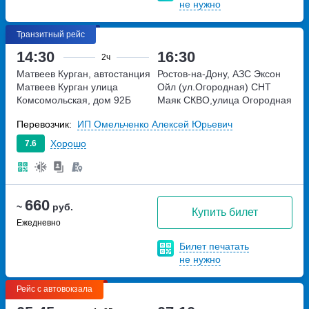
не нужно
Транзитный рейс
14:30
16:30
2ч
Матвеев Курган, автостанция
Ростов-на-Дону, АЗС Эксон
Матвеев Курган
улица
Ойл (ул.Огородная)
СНТ
Комсомольская, дом 92Б
Маяк СКВО,улица Огородная
Перевозчик:
ИП Омельченко Алексей Юрьевич
Хорошо
7.6
660
~
руб.
Купить билет
Ежедневно
Билет печатать
не нужно
Рейс с автовокзала