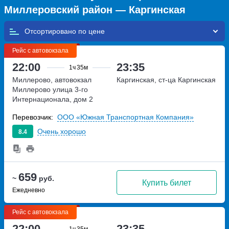
Миллеровский район — Каргинская
Отсортировано по
Рейс с автовокзала
22:00
23:35
1ч
35м
Миллерово, автовокзал
Каргинская, ст-ца Каргинская
Миллерово
улица 3-го
Интернационала, дом 2
Перевозчик:
ООО «Южная Транспортная Компания»
Очень хорошо
8.4
659
~
руб.
Купить билет
Ежедневно
Рейс с автовокзала
22:00
23:35
1ч
35м