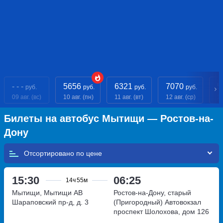
- - -
5656
6321
7070
5
руб.
руб.
руб.
руб.
09 авг. (вс)
10 авг. (пн)
11 авг. (вт)
12 авг. (ср)
13
Билеты на автобус Мытищи — Ростов-на-
Дону
Отсортировано по
15:30
06:25
14ч
55м
Мытищи, Мытищи АВ
Ростов-на-Дону, старый
Шараповский пр-д, д. 3
(Пригородный) Автовокзал
проспект Шолохова, дом 126