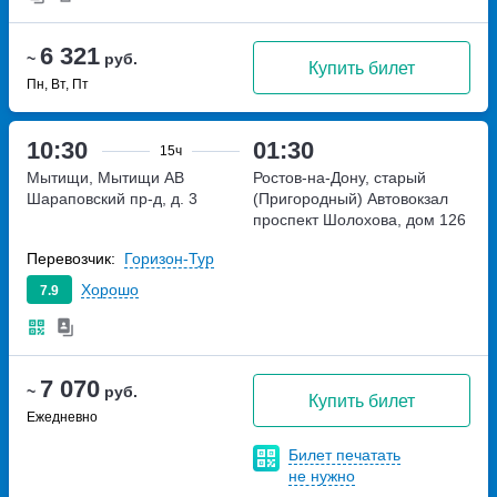
6 321
~
руб.
Купить билет
Пн, Вт, Пт
10:30
01:30
15ч
Мытищи, Мытищи АВ
Ростов-на-Дону, старый
Шараповский пр-д, д. 3
(Пригородный) Автовокзал
проспект Шолохова, дом 126
Перевозчик:
Горизон-Тур
Хорошо
7.9
7 070
~
руб.
Купить билет
Ежедневно
Билет печатать
не нужно