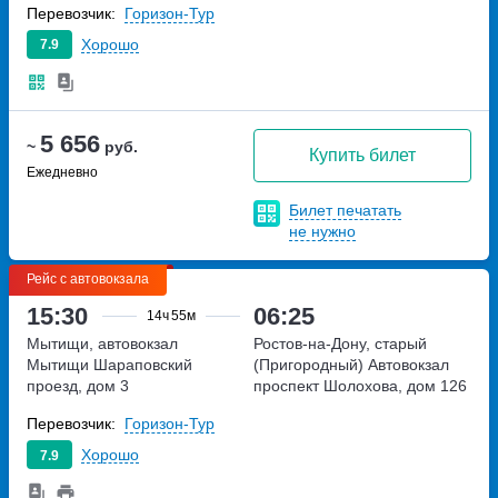
Перевозчик:
Горизон-Тур
Хорошо
7.9
5 656
~
руб.
Купить билет
Ежедневно
Билет печатать
не нужно
Рейс с автовокзала
15:30
06:25
14ч
55м
Мытищи, автовокзал
Ростов-на-Дону, старый
Мытищи
Шараповский
(Пригородный) Автовокзал
проезд, дом 3
проспект Шолохова, дом 126
Перевозчик:
Горизон-Тур
Хорошо
7.9