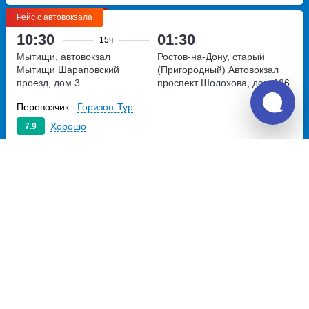
Рейс с автовокзала
10:30
01:30
15ч
Мытищи, автовокзал
Ростов-на-Дону, старый
Мытищи
Шараповский
(Пригородный) Автовокзал
проезд, дом 3
проспект Шолохова, дом 126
Перевозчик:
Горизон-Тур
Хорошо
7.9
7 901
~
руб.
Купить билет
Вт, Пт
08:00
01:25
17ч
25м
Мытищи, Мытищи АВ
Ростов-на-Дону, старый
Шараповский пр-д, д. 3
(Пригородный) Автовокзал
проспект Шолохова, дом 126