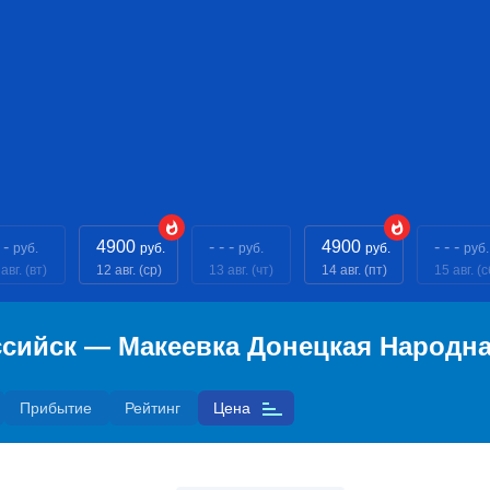
 -
4900
- - -
4900
- - -
руб.
руб.
руб.
руб.
руб.
авг. (вт)
12 авг. (ср)
13 авг. (чт)
14 авг. (пт)
15 авг. (с
сийск — Макеевка Донецкая Народна
Прибытие
Рейтинг
Цена