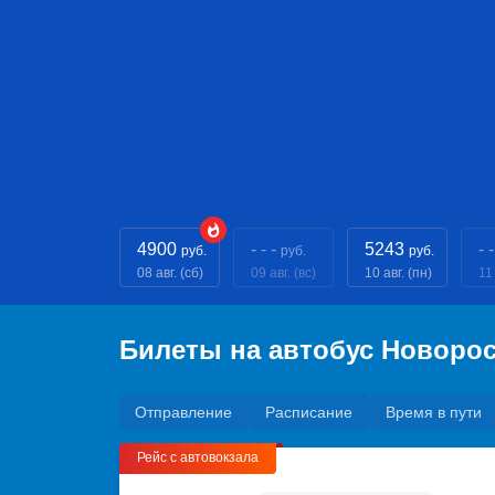
4900
- - -
5243
- -
руб.
руб.
руб.
08 авг. (сб)
09 авг. (вс)
10 авг. (пн)
11 
Билеты на автобус Новорос
Отправление
Расписание
Время в пути
Рейс с автовокзала