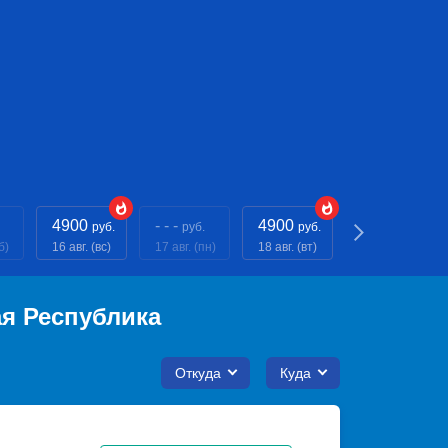
4900
- - -
4900
- - -
руб.
руб.
руб.
руб.
б)
16 авг. (вс)
17 авг. (пн)
18 авг. (вт)
19 авг. (ср)
я Республика
Откуда
Куда