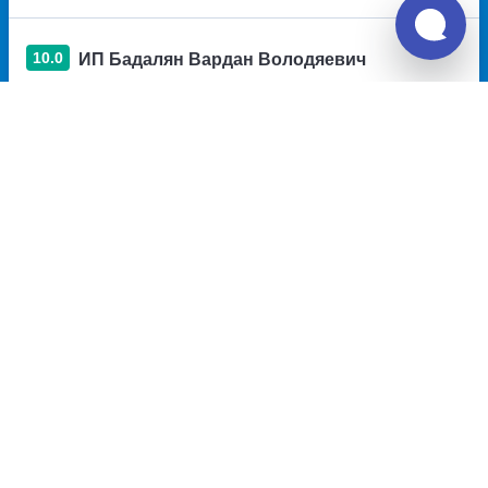
10.0
ИП Бадалян Вардан Володяевич
Дата отзыва: февраль 2025, Кристина и Артур
Ехали на Рено 649. Очень понравилась поездка.
Водитель учтивый, вежливый и в меру общительный.
Посадил нас с мужем к себе на переднее сиденье,
хотя оставались места в разных концах салона.
Спасибо ему большое за это ❤️. Ехали аккуратно, но
быстро. На мосту прошли таможню тоже без задержек.
Была одна пассажирка, которая в виду склочного
характера провоцировала водителя, но он держался
молодцом, не реагировал ????
В общем, спасибо перевозчику и особенно водителю.
Как зовут, к сожалению, не спросили
9.7
ИП Горелов Сергей Сергеевич
Дата отзыва: ноябрь 2024, Андрей