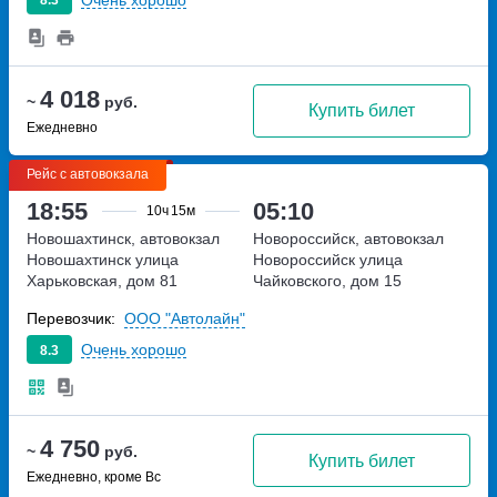
8.3
4 018
~
руб.
Купить билет
Ежедневно
Рейс с автовокзала
18:55
05:10
10ч
15м
Новошахтинск, автовокзал
Новороссийск, автовокзал
Новошахтинск
улица
Новороссийск
улица
Харьковская, дом 81
Чайковского, дом 15
Перевозчик:
ООО "Автолайн"
Очень хорошо
8.3
4 750
~
руб.
Купить билет
Ежедневно, кроме Вс