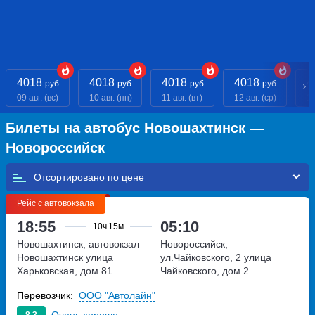
4018
4018
4018
4018
4
руб.
руб.
руб.
руб.
09 авг. (вс)
10 авг. (пн)
11 авг. (вт)
12 авг. (ср)
13
Билеты на автобус Новошахтинск —
Новороссийск
Отсортировано по
Рейс с автовокзала
18:55
05:10
10ч
15м
Новошахтинск, автовокзал
Новороссийск,
Новошахтинск
улица
ул.Чайковского, 2
улица
Харьковская, дом 81
Чайковского, дом 2
Перевозчик:
ООО "Автолайн"
Очень хорошо