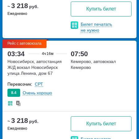
3 218
~
руб.
Купить билет
Ежедневно
Билет печатать
не нужно
Рейс с автовокзала
03:34
07:50
4ч
16м
Новосибирск, автостанция
Кемерово, автовокзал
Ж/Д вокзал Новосибирск
Кемерово
улица Ленина, дом 67
Перевозчик:
СРТ
Очень хорошо
8.4
3 218
~
руб.
Купить билет
Ежедневно
Билет печатать