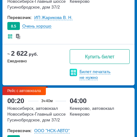
Новосибирск-Главный
шоссе
Кемерово
Гусинобродское, дом 37/2
Перевозчик:
ИП Жарикова В. Н.
Очень хорошо
8.5
2 622
~
руб.
Купить билет
Ежедневно
Билет печатать
не нужно
Рейс с автовокзала
00:20
04:00
3ч
40м
Новосибирск, автовокзал
Кемерово, автовокзал
Новосибирск-Главный
шоссе
Кемерово
Гусинобродское, дом 37/2
Перевозчик:
ООО "НСК-АВТО"