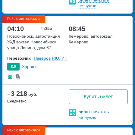
не нужно
Рейс с автовокзала
04:10
08:45
4ч
35м
Новосибирск, автостанция
Кемерово, автовокзал
Ж/Д вокзал Новосибирск
Кемерово
улица Ленина, дом 67
Перевозчик:
Неверов Р.Ю. ИП
Хорошо
8.0
3 218
~
руб.
Купить билет
Ежедневно
Билет печатать
не нужно
Рейс с автовокзала