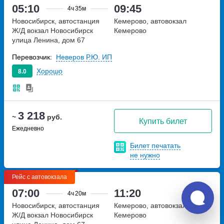
05:10
09:45
4ч
35м
Новосибирск, автостанция
Кемерово, автовокзал
Ж/Д вокзал Новосибирск
Кемерово
улица Ленина, дом 67
Перевозчик:
Неверов Р.Ю. ИП
Хорошо
8.0
3 218
~
руб.
Купить билет
Ежедневно
Билет печатать
не нужно
Рейс с автовокзала
07:00
11:20
4ч
20м
Новосибирск, автостанция
Кемерово, автовокзал
Ж/Д вокзал Новосибирск
Кемерово