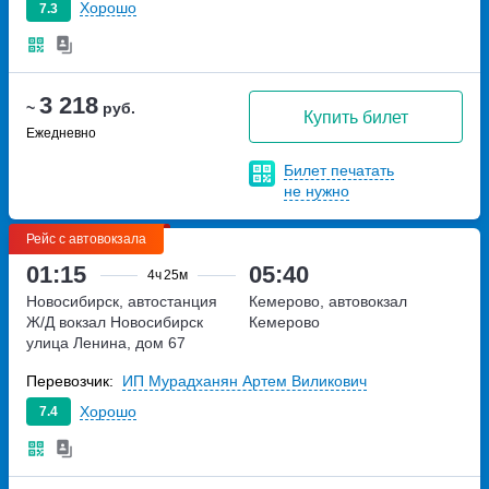
Хорошо
7.3
3 218
~
руб.
Купить билет
Ежедневно
Билет печатать
не нужно
Рейс с автовокзала
01:15
05:40
4ч
25м
Новосибирск, автостанция
Кемерово, автовокзал
Ж/Д вокзал Новосибирск
Кемерово
улица Ленина, дом 67
Перевозчик:
ИП Мурадханян Артем Виликович
Хорошо
7.4