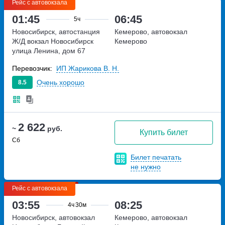
Рейс с автовокзала
01:45
06:45
5ч
Новосибирск, автостанция
Кемерово, автовокзал
Ж/Д вокзал Новосибирск
Кемерово
улица Ленина, дом 67
Перевозчик:
ИП Жарикова В. Н.
Очень хорошо
8.5
2 622
~
руб.
Купить билет
Сб
Билет печатать
не нужно
Рейс с автовокзала
03:55
08:25
4ч
30м
Новосибирск, автовокзал
Кемерово, автовокзал