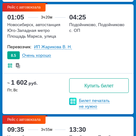
Рейс с автовокзала
01:05
04:25
3ч
20м
Новосибирск, автостанция
Подойниково, Подойниково
Юго-Западная
метро
с. ОП
Площадь Маркса, улица
Станиславского, дом 34
Перевозчик:
ИП Жарикова В. Н.
Очень хорошо
8.5
1 602
~
руб.
Купить билет
Пт, Вс
Билет печатать
не нужно
Рейс с автовокзала
09:35
13:30
3ч
55м