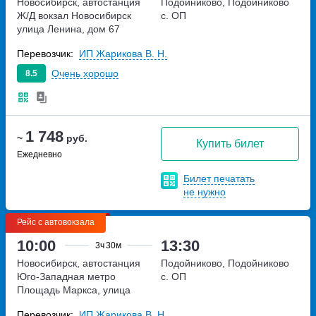
Новосибирск, автостанция
Подойниково, Подойниково
Ж/Д вокзал Новосибирск
с. ОП
улица Ленина, дом 67
Перевозчик:
ИП Жарикова В. Н.
Очень хорошо
8.5
1 748
~
руб.
Купить билет
Ежедневно
Билет печатать
не нужно
Рейс с автовокзала
10:00
13:30
3ч
30м
Новосибирск, автостанция
Подойниково, Подойниково
Юго-Западная
метро
с. ОП
Площадь Маркса, улица
Станиславского, дом 34
Перевозчик:
ИП Жарикова В. Н.