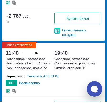
2 767
~
руб.
Купить билет
Вт
Билет печатать
не нужно
Рейс с автовокзала
11:40
19:40
8ч
Новосибирск, автовокзал
Северное, автовокзал
Новосибирск-Главный
шоссе
СеверноеАгроТранс
улица
Гусинобродское, дом 37/2
Октябрьская,дом 19
Перевозчик:
Северное АТП ООО
Великолепно
10.0
3 433
~
руб.
Купить билет