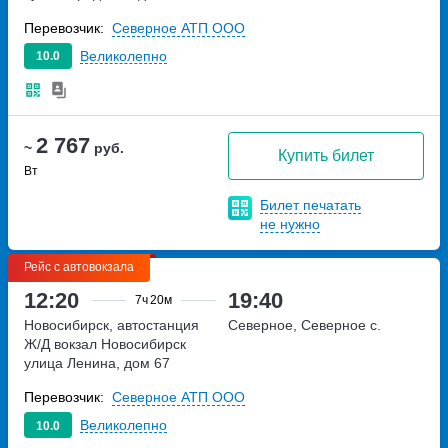
Перевозчик:
Северное АТП ООО
Великолепно
10.0
2 767
~
руб.
Купить билет
Вт
Билет печатать
не нужно
Рейс с автовокзала
12:20
19:40
7ч
20м
Новосибирск, автостанция
Северное, Северное с.
Ж/Д вокзал Новосибирск
улица Ленина, дом 67
Перевозчик:
Северное АТП ООО
Великолепно
10.0