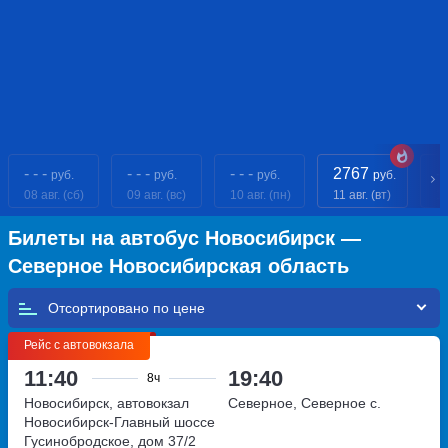
- - -
- - -
- - -
2767
- 
руб.
руб.
руб.
руб.
08 авг. (сб)
09 авг. (вс)
10 авг. (пн)
11 авг. (вт)
12
Билеты на автобус Новосибирск —
Северное Новосибирская область
Отсортировано по
Рейс с автовокзала
11:40
19:40
8ч
Новосибирск, автовокзал
Северное, Северное с.
Новосибирск-Главный
шоссе
Гусинобродское, дом 37/2