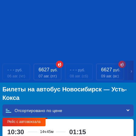
- - -
6627
- - -
6627
- 
руб.
руб.
руб.
руб.
06 авг. (чт)
07 авг. (пт)
08 авг. (сб)
09 авг. (вс)
10
Билеты на автобус Новосибирск — Усть-
Кокса
Отсортировано по
Рейс с автовокзала
10:30
01:15
14ч
45м