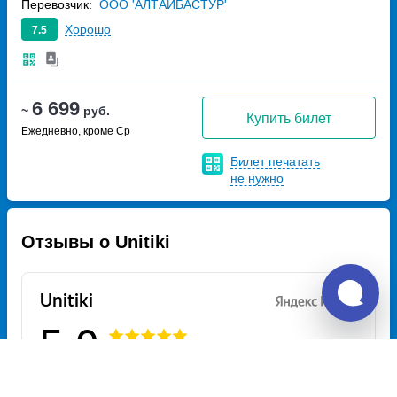
Перевозчик:
ООО 'АЛТАЙБАСТУР'
Хорошо
7.5
6 699
~
руб.
Купить билет
Ежедневно, кроме Ср
Билет печатать
не нужно
Отзывы о Unitiki