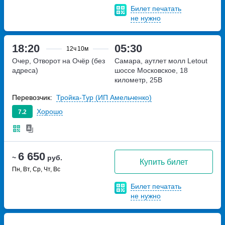
Билет печатать
не нужно
18:20
05:30
12ч
10м
Очер, Отворот на Очёр (без
Самара, аутлет молл Letout
адреса)
шоссе Московское, 18
километр, 25В
Перевозчик:
Тройка-Тур (ИП Амельченко)
Хорошо
7.2
6 650
~
руб.
Купить билет
Пн, Вт, Ср, Чт, Вс
Билет печатать
не нужно