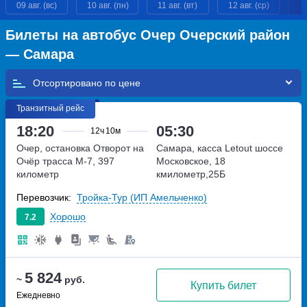
09 авг. (вс)
10 авг. (пн)
11 авг. (вт)
12 авг. (ср)
13
Билеты на автобус Очер Очерский район
— Самара
Отсортировано по
Транзитный рейс
18:20
05:30
12ч
10м
Очер, остановка Отворот на
Самара, касса Letout
шоссе
Очёр
трасса М-7, 397
Московское, 18
километр
кмилометр,25Б
Перевозчик:
Тройка-Тур (ИП Амельченко)
Хорошо
7.2
5 824
~
руб.
Купить билет
Ежедневно