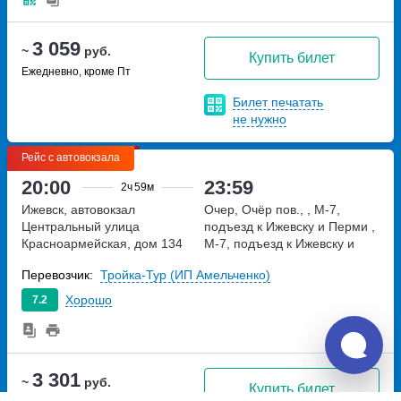
3 059
~
руб.
Купить билет
Ежедневно, кроме Пт
Билет печатать
не нужно
Рейс с автовокзала
20:00
23:59
2ч
59м
Ижевск, автовокзал
Очер, Очёр пов., , М-7,
Центральный
улица
подъезд к Ижевску и Перми
,
Красноармейская, дом 134
М-7, подъезд к Ижевску и
Перми
Перевозчик:
Тройка-Тур (ИП Амельченко)
Хорошо
7.2
3 301
~
руб.
Купить билет