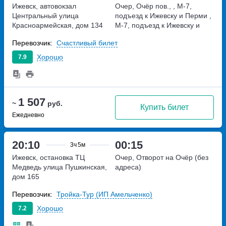
Ижевск, автовокзал
Очер, Очёр пов., , М-7,
Центральный
улица
подъезд к Ижевску и Перми
,
Красноармейская, дом 134
М-7, подъезд к Ижевску и
Перми
Перевозчик:
Счастливый билет
Хорошо
7.9
1 507
~
руб.
Купить билет
Ежедневно
20:10
00:15
3ч
5м
Ижевск, остановка ТЦ
Очер, Отворот на Очёр (без
Медведь
улица Пушкинская,
адреса)
дом 165
Перевозчик:
Тройка-Тур (ИП Амельченко)
Хорошо
7.2