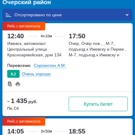
Очерский район
Отсортировано по
Рейс с автовокзала
12:40
17:50
4ч
10м
Ижевск, автовокзал
Очер, Очёр пов., , М-7,
Центральный
улица
подъезд к Ижевску и Перми
,
Красноармейская, дом 134
М-7, подъезд к Ижевску и
Перми
Перевозчик:
Соромотин А.М.
Очень хорошо
8.2
1 435
~
руб.
Купить билет
Пн, Сб
Рейс с автовокзала
14:05
18:55
3ч
50м