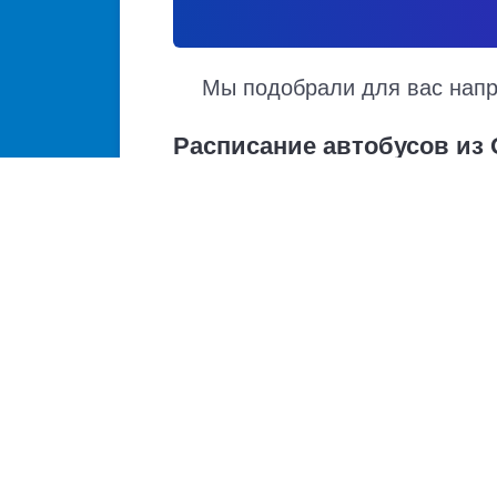
Мы подобрали для вас напра
Расписание автобусов из 
Расписание автобусов Олонец – Питкяранта
прибытия. Автобусы из Олонец в Питкярант
график движения, точная стоимость билета
Купить билет из Олонец
Олонец - Санкт-Петербург
Олонец - Петрозаводск
Купить билет в Питкяранта
Петрозаводск - Питкяранта
Автовокзалы и автостанц