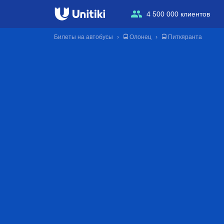
4 500 000 клиентов
Билеты на автобусы
🚍 Олонец
🚍 Питкяранта