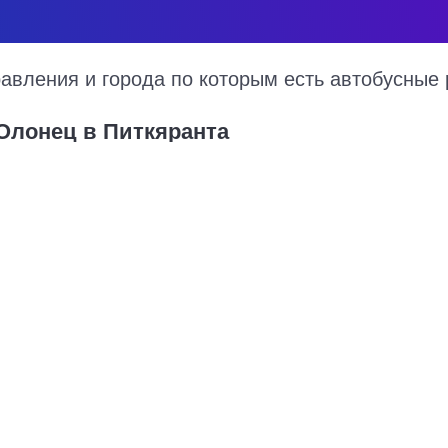
вления и города по которым есть автобусные 
Олонец в Питкяранта
 на 2026 год, цена билета, информация о перевозчике и наличии м
а курсируют по множеству рейсов из нескольких автовокзалов по 
 и примерный маршрут следования автобуса на карте.
Купить билет в Олонец
1477 руб.
Санкт-Петербург - Олонец
1419 руб.
Петрозаводск - Олонец
1509 руб.
ии Олонец