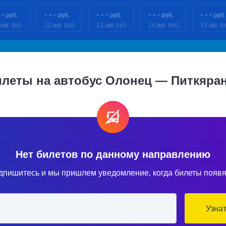
 -
- - -
- - -
- - -
- - -
руб.
руб.
руб.
руб.
руб.
авг. (вт)
12 авг. (ср)
13 авг. (чт)
14 авг. (пт)
15 авг. (с
леты на автобус Олонец — Питкяра
Нет билетов по данному направлению
дпишитесь и мы пришлем уведомление, когда билеты появя
Узна