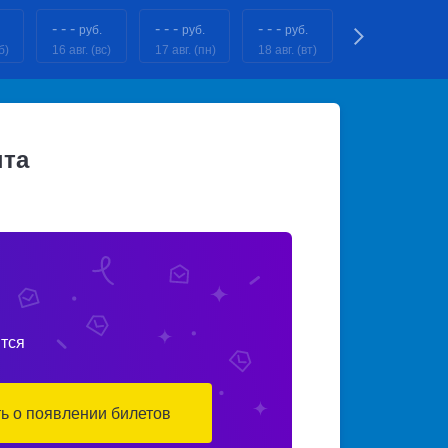
- - -
- - -
- - -
- - -
руб.
руб.
руб.
руб.
б)
16 авг. (вс)
17 авг. (пн)
18 авг. (вт)
19 авг. (ср)
нта
тся
ть о появлении билетов