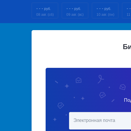
- - -
- - -
- - -
- -
руб.
руб.
руб.
08 авг. (сб)
09 авг. (вс)
10 авг. (пн)
11 
Би
По
Электронная почта