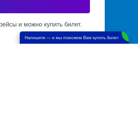
рейсы и можно купить билет.
Напишите — и мы поможем Вам купить билет
ест в автобусе, автовокзалы отправления и
различным маршрутам. Доступен также
1384 руб.
870 руб.