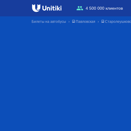
4 500 000 клиентов
Билеты на автобусы
🚍 Павловская
🚍 Старолеушков