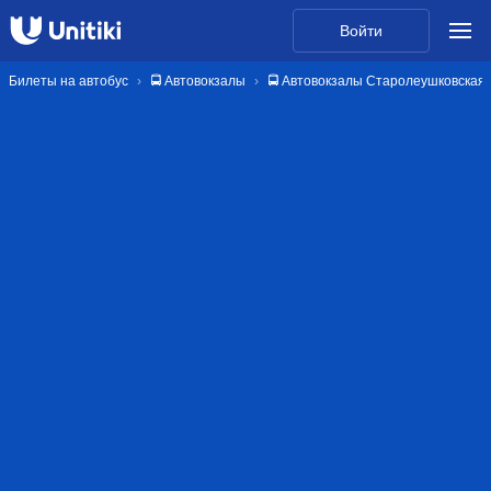
Войти
Билеты на автобус
🚍 Автовокзалы
🚍 Автовокзалы Старолеушковская