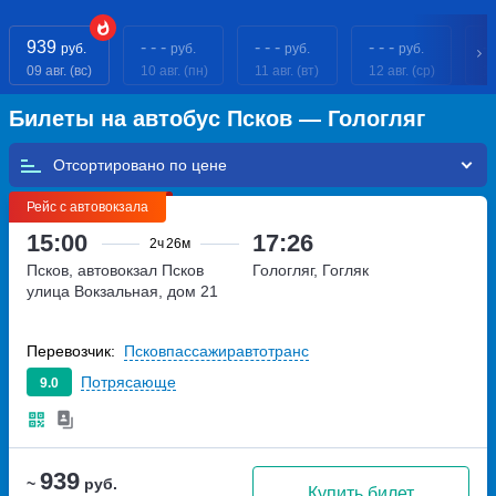
939
- - -
- - -
- - -
- 
руб.
руб.
руб.
руб.
09 авг. (вс)
10 авг. (пн)
11 авг. (вт)
12 авг. (ср)
13
Билеты на автобус Псков — Гологляг
Отсортировано по
Рейс с автовокзала
15:00
17:26
2ч
26м
Псков, автовокзал Псков
Гологляг, Гогляк
улица Вокзальная, дом 21
Перевозчик:
Псковпассажиравтотранс
Потрясающе
9.0
939
~
руб.
Купить билет