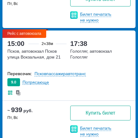
Пт, Вс
Билет печатать
не нужно
Рейс с автовокзала
15:00
17:38
2ч
38м
Псков, автовокзал Псков
Гологляг, автовокзал
улица Вокзальная, дом 21
Гологляг
Перевозчик:
Псковпассажиравтотранс
Потрясающе
9.0
939
~
руб.
Купить билет
Пт, Вс
Билет печатать
не нужно