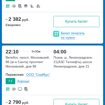
2 382
~
руб.
Купить билет
Ежедневно
Билет печатать
не нужно
22:10
04:00
5ч
50м
Витебск, просп. Московский,
Псков, ш. Ленинградское,
86 (м-н Санта)
проспект
21(АЗС Татнефть)
шоссе
Московский, дом 86
Ленинградское, дом 21
Перевозчик:
ООО "СкайБус"
Хорошо
7.7
2 790
~
руб.
Купить билет