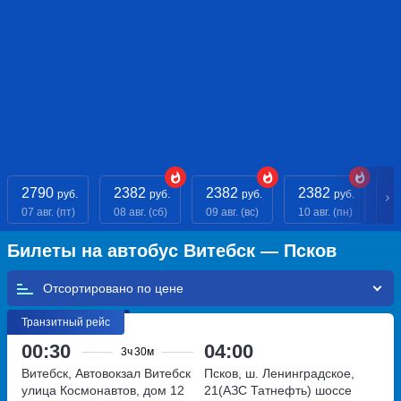
2790
2382
2382
2382
2
руб.
руб.
руб.
руб.
07 авг. (пт)
08 авг. (сб)
09 авг. (вс)
10 авг. (пн)
11
Билеты на автобус Витебск — Псков
Отсортировано по
Транзитный рейс
00:30
04:00
3ч
30м
Витебск, Автовокзал Витебск
Псков, ш. Ленинградское,
улица Космонавтов, дом 12
21(АЗС Татнефть)
шоссе