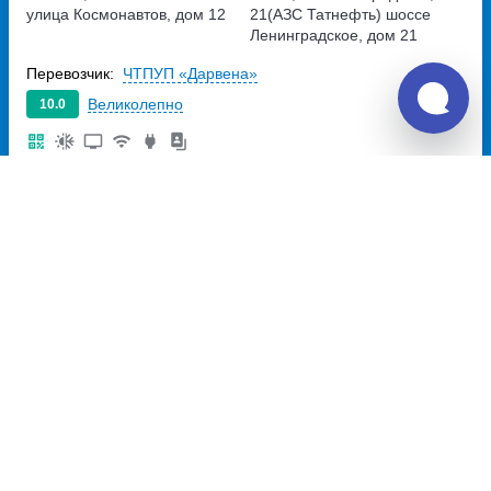
улица Космонавтов, дом 12
21(АЗС Татнефть)
шоссе
Ленинградское, дом 21
Перевозчик:
ЧТПУП «Дарвена»
Великолепно
10.0
3 500
~
руб.
Купить билет
Пн, Вс
Билет печатать
не нужно
22:30
04:00
5ч
30м
Витебск, остановка Вокзал
Псков, ш. Ленинградское,
площадь Привокзальная
21(АЗС Татнефть)
шоссе
Ленинградское, дом 21
Перевозчик:
ООО "СкайБус"