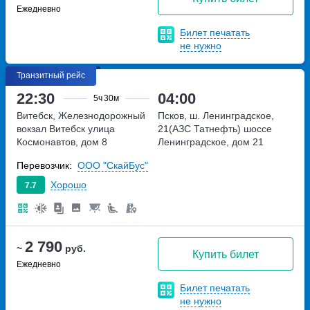
Ежедневно
Билет печатать
не нужно
Транзитный рейс
22:30
04:00
5ч
30м
Витебск, Железнодорожный
Псков, ш. Ленинградское,
вокзал Витебск
улица
21(АЗС Татнефть)
шоссе
Космонавтов, дом 8
Ленинградское, дом 21
Перевозчик:
ООО "СкайБус"
Хорошо
7.7
2 790
~
руб.
Купить билет
Ежедневно
Билет печатать
не нужно