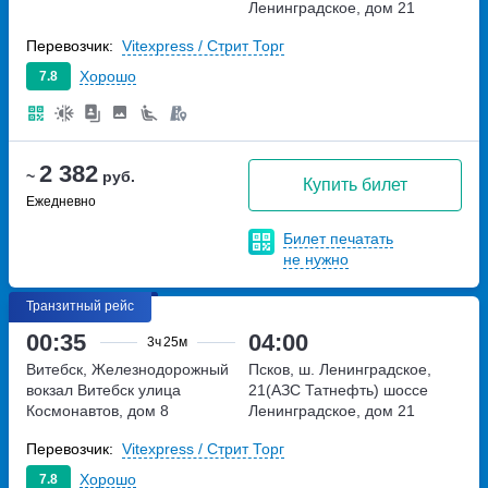
Ленинградское, дом 21
Перевозчик:
Vitexpress / Стрит Торг
Хорошо
7.8
2 382
~
руб.
Купить билет
Ежедневно
Билет печатать
не нужно
Транзитный рейс
00:35
04:00
3ч
25м
Витебск, Железнодорожный
Псков, ш. Ленинградское,
вокзал Витебск
улица
21(АЗС Татнефть)
шоссе
Космонавтов, дом 8
Ленинградское, дом 21
Перевозчик:
Vitexpress / Стрит Торг
Хорошо
7.8