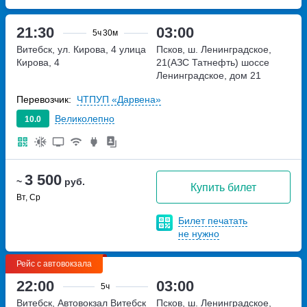
21:30
03:00
5ч
30м
Витебск, ул. Кирова, 4
улица
Псков, ш. Ленинградское,
Кирова, 4
21(АЗС Татнефть)
шоссе
Ленинградское, дом 21
Перевозчик:
ЧТПУП «Дарвена»
Великолепно
10.0
3 500
~
руб.
Купить билет
Вт, Ср
Билет печатать
не нужно
Рейс с автовокзала
22:00
03:00
5ч
Витебск, Автовокзал Витебск
Псков, ш. Ленинградское,