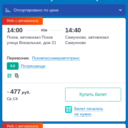
Отсортировано по
Рейс с автовокзала
14:00
14:40
40м
Псков, автовокзал Псков
Самухново, автовокзал
улица Вокзальная, дом 21
Самухново
Перевозчик:
Псковпассажиравтотранс
Потрясающе
9.0
477
~
руб.
Купить билет
Ср, Сб
Билет печатать
не нужно
Рейс с автовокзала