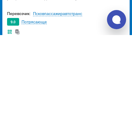
Перевозчик:
Псковпассажиравтотранс
Потрясающе
9.0
477
~
руб.
Купить билет
Вс
Билет печатать
не нужно
Отзывы о Unitiki