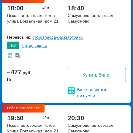
18:00
18:40
40м
Псков, автовокзал Псков
Самухново, автовокзал
улица Вокзальная, дом 21
Самухново
Перевозчик:
Псковпассажиравтотранс
Потрясающе
9.0
477
~
руб.
Купить билет
Пт
Билет печатать
не нужно
Рейс с автовокзала
19:50
20:30
40м
Псков, автовокзал Псков
Самухново, автовокзал
улица Вокзальная, дом 21
Самухново