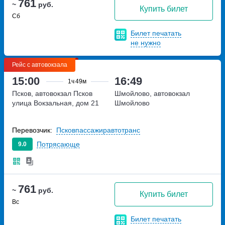
761
~
руб.
Купить билет
Сб
Билет печатать
не нужно
Рейс с автовокзала
15:00
16:49
1ч
49м
Псков, автовокзал Псков
Шмойлово, автовокзал
улица Вокзальная, дом 21
Шмойлово
Перевозчик:
Псковпассажиравтотранс
Потрясающе
9.0
761
~
руб.
Купить билет
Вс
Билет печатать