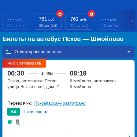
- - -
761
761
- - -
- 
руб.
руб.
руб.
руб.
07 авг. (пт)
08 авг. (сб)
09 авг. (вс)
10 авг. (пн)
11
Билеты на автобус Псков — Шмойлово
Отсортировано по
Рейс с автовокзала
06:30
08:19
1ч
49м
Псков, автовокзал Псков
Шмойлово, автовокзал
улица Вокзальная, дом 21
Шмойлово
Перевозчик:
Псковпассажиравтотранс
Потрясающе
9.0